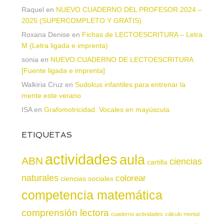
Raquel
en
NUEVO CUADERNO DEL PROFESOR 2024 –
2025 (SUPERCOMPLETO Y GRATIS)
Roxana Denise
en
Fichas de LECTOESCRITURA – Letra
M (Letra ligada e imprenta)
sonia
en
NUEVO CUADERNO DE LECTOESCRITURA
[Fuente ligada e imprenta]
Walkiria Cruz
en
Sudokus infantiles para entrenar la
mente este verano
ISA
en
Grafomotricidad. Vocales en mayúscula
ETIQUETAS
actividades
aula
ABN
ciencias
cartilla
naturales
colorear
ciencias sociales
competencia matemática
comprensión lectora
cuaderno actividades
cálculo mental