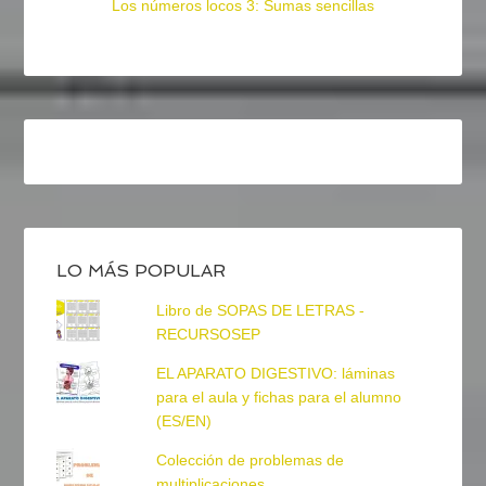
Los números locos 3: Sumas sencillas
LO MÁS POPULAR
Libro de SOPAS DE LETRAS -
RECURSOSEP
EL APARATO DIGESTIVO: láminas
para el aula y fichas para el alumno
(ES/EN)
Colección de problemas de
multiplicaciones