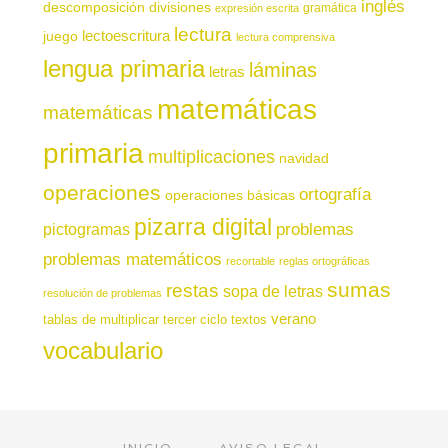
inglés
descomposición
divisiones
gramática
expresión escrita
lectura
juego
lectoescritura
lectura comprensiva
lengua primaria
láminas
letras
matemáticas
matemáticas
primaria
multiplicaciones
navidad
operaciones
ortografía
operaciones básicas
pizarra digital
pictogramas
problemas
problemas matemáticos
recortable
reglas ortográficas
sumas
restas
sopa de letras
resolución de problemas
verano
tablas de multiplicar
tercer ciclo
textos
vocabulario
INICIO
AVISO LEGAL