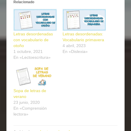
Relacionado
Letras desordenadas
Letras desordenadas:
con vocabulario de
Vocabulario primavera
otoño
4 abril, 2023
1 octubre, 2021
En «Dislexia»
En «Lectoescritura»
Sopa de letras de
verano
23 junio, 2020
En «Comprensión
lectora»