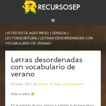
USTED ESTÁ AQUÍ:
INICIO
/
LENGUA
/
LECTOESCRITURA
/
LETRAS DESORDENADAS CON
VOCABULARIO DE VERANO
Letras desordenadas
con vocabulario de
verano
16 junio, 2021
por
María
Dejar un comentario
Hola a todos
En la entrada de hoy, vamos a trabajar la lectoescritura