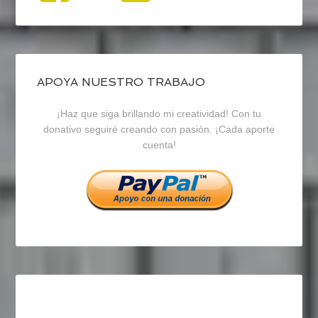
perfil
perfil
perfil
de
de
de
blogrecursosep
recursosep
recursosep
APOYA NUESTRO TRABAJO
¡Haz que siga brillando mi creatividad! Con tu
en
en
en
donativo seguiré creando con pasión. ¡Cada aporte
cuenta!
Facebook
Twitter
Instagram