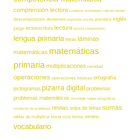
comprensión lectora
cuaderno actividades
cálculo mental
inglés
descomposición
divisiones
gramática
expresión escrita
lectura
juego
lectoescritura
lectura comprensiva
lengua primaria
láminas
letras
matemáticas
matemáticas
primaria
multiplicaciones
navidad
operaciones
ortografía
operaciones básicas
pizarra digital
pictogramas
problemas
problemas matemáticos
recortable
reglas ortográficas
sumas
restas
sopa de letras
resolución de problemas
verano
tablas de multiplicar
tercer ciclo
textos
vocabulario