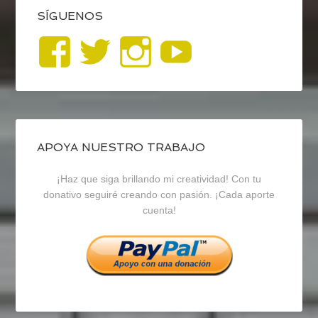
SÍGUENOS
Ver
Ver
Ver
YouTub
perfil
perfil
perfil
de
de
de
blogrecursosep
recursosep
recursosep
APOYA NUESTRO TRABAJO
¡Haz que siga brillando mi creatividad! Con tu
en
en
en
donativo seguiré creando con pasión. ¡Cada aporte
cuenta!
Facebook
Twitter
Instagram