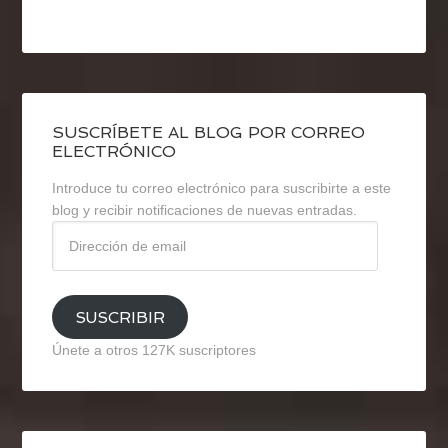
SUSCRÍBETE AL BLOG POR CORREO
ELECTRÓNICO
Introduce tu correo electrónico para suscribirte a este
blog y recibir notificaciones de nuevas entradas.
Dirección
de
email
SUSCRIBIR
Únete a otros 127K suscriptores