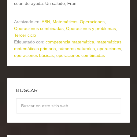
sean de ayuda. Un saludo, Fran.
Archivado en:
ABN
,
Matemáticas
,
Operaciones
,
Operaciones combinadas
,
Operaciones y problemas
,
Tercer ciclo
Etiquetado con:
competencia matemática
,
matemáticas
,
matemáticas primaria
,
números naturales
,
operaciones
,
operaciones básicas
,
operaciones combinadas
BUSCAR