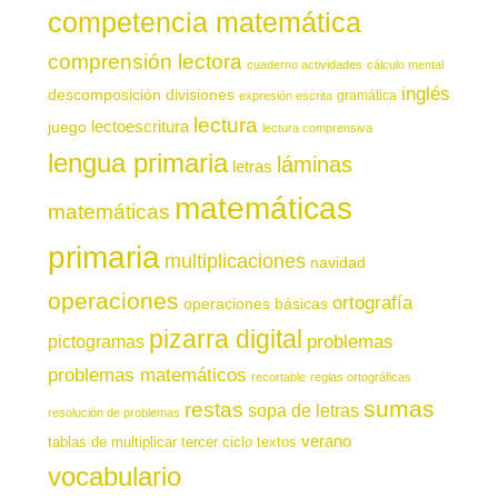
competencia matemática
comprensión lectora
cuaderno actividades
cálculo mental
inglés
descomposición
divisiones
gramática
expresión escrita
lectura
juego
lectoescritura
lectura comprensiva
lengua primaria
láminas
letras
matemáticas
matemáticas
primaria
multiplicaciones
navidad
operaciones
ortografía
operaciones básicas
pizarra digital
pictogramas
problemas
problemas matemáticos
recortable
reglas ortográficas
sumas
restas
sopa de letras
resolución de problemas
verano
tablas de multiplicar
tercer ciclo
textos
vocabulario