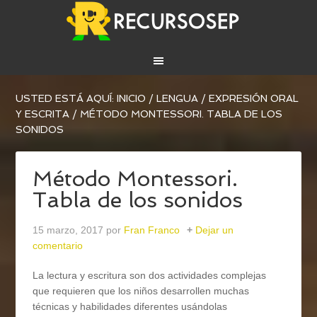
USTED ESTÁ AQUÍ:
INICIO
/
LENGUA
/
EXPRESIÓN ORAL
Y ESCRITA
/
MÉTODO MONTESSORI. TABLA DE LOS
SONIDOS
Método Montessori.
Tabla de los sonidos
15 marzo, 2017
por
Fran Franco
Dejar un
comentario
La lectura y escritura son dos actividades complejas
que requieren que los niños desarrollen muchas
técnicas y habilidades diferentes usándolas