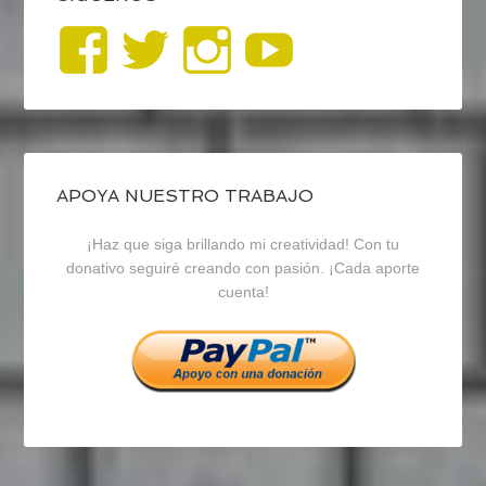
Ver
Ver
Ver
YouTub
perfil
perfil
perfil
de
de
de
blogrecursosep
recursosep
recursosep
APOYA NUESTRO TRABAJO
¡Haz que siga brillando mi creatividad! Con tu
en
en
en
donativo seguiré creando con pasión. ¡Cada aporte
cuenta!
Facebook
Twitter
Instagram