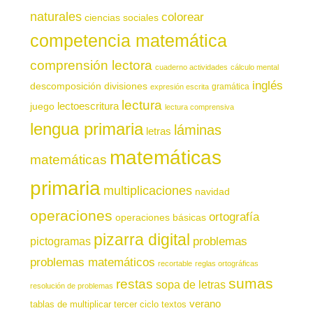
naturales
colorear
ciencias sociales
competencia matemática
comprensión lectora
cuaderno actividades
cálculo mental
inglés
descomposición
divisiones
gramática
expresión escrita
lectura
juego
lectoescritura
lectura comprensiva
lengua primaria
láminas
letras
matemáticas
matemáticas
primaria
multiplicaciones
navidad
operaciones
ortografía
operaciones básicas
pizarra digital
pictogramas
problemas
problemas matemáticos
recortable
reglas ortográficas
sumas
restas
sopa de letras
resolución de problemas
verano
tablas de multiplicar
tercer ciclo
textos