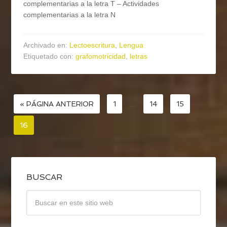
complementarias a la letra T – Actividades
complementarias a la letra N
Archivado en:
Lectoescritura
,
Lengua
Etiquetado con:
grafomotricidad
,
letras
« PÁGINA ANTERIOR
1
…
14
15
16
BUSCAR