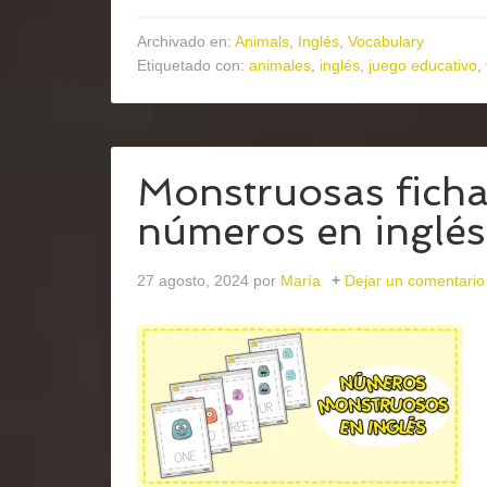
Archivado en:
Animals
,
Inglés
,
Vocabulary
Etiquetado con:
animales
,
inglés
,
juego educativo
,
Monstruosas ficha
números en inglés
27 agosto, 2024
por
María
Dejar un comentario