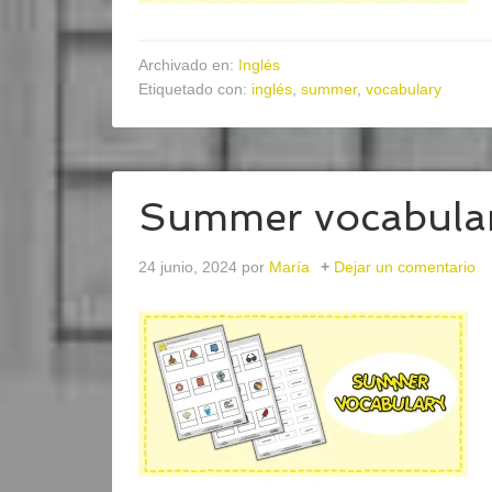
Archivado en:
Inglés
Etiquetado con:
inglés
,
summer
,
vocabulary
Summer vocabula
24 junio, 2024
por
María
Dejar un comentario