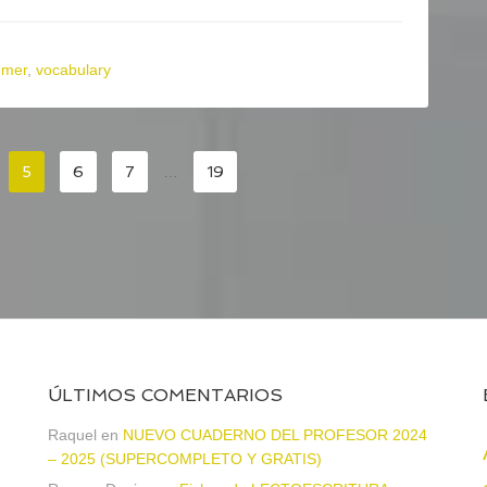
mer
,
vocabulary
5
6
7
…
19
ÚLTIMOS COMENTARIOS
Raquel
en
NUEVO CUADERNO DEL PROFESOR 2024
– 2025 (SUPERCOMPLETO Y GRATIS)