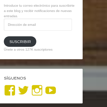
Introduce tu correo electrónico para suscribirte
a este blog y recibir notificaciones de nuevas
entradas.
Dirección
de
email
SUSCRIBIR
Únete a otros 127K suscriptores
SÍGUENOS
Ver
Ver
Ver
YouTube
perfil
perfil
perfil