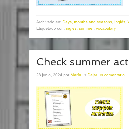
Archivado en:
Days, months and seasons
,
Inglés
,
Etiquetado con:
inglés
,
summer
,
vocabulary
Check summer acti
28 junio, 2024
por
María
Dejar un comentario