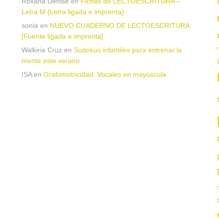
Roxana Denise
en
Fichas de LECTOESCRITURA –
a
Letra M (Letra ligada e imprenta)
sonia
en
NUEVO CUADERNO DE LECTOESCRITURA
[Fuente ligada e imprenta]
Walkiria Cruz
en
Sudokus infantiles para entrenar la
mente este verano
ISA
en
Grafomotricidad. Vocales en mayúscula