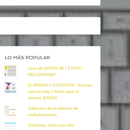
LO MÁS POPULAR
Libro de SOPAS DE LETRAS -
RECURSOSEP
EL APARATO DIGESTIVO: láminas
para el aula y fichas para el
alumno (ES/EN)
Colección de problemas de
multiplicaciones
Divisiones entre una cifra