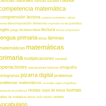
ciencias naturales
colorear
ciencias sociales
competencia matemática
comprensión lectora
cuaderno actividades
cálculo
descomposición
divisiones
gramática
mental
expresión escrita
lectura
inglés
juego
lectoescritura
lectura comprensiva
lengua primaria
láminas
letras
matemáticas
matemáticas
primaria
multiplicaciones
navidad
operaciones
ortografía
operaciones básicas
pizarra digital
pictogramas
problemas
problemas matemáticos
recortable
reglas ortográficas
sumas
restas
sopa de letras
resolución de problemas
verano
tablas de multiplicar
tercer ciclo
textos
vocabulario