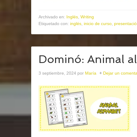
Archivado en:
Inglés
,
Writing
Etiquetado con:
inglés
,
inicio de curso
,
presentaci
Dominó: Animal a
3 septiembre, 2024
por
María
Dejar un comenta