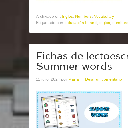
Archivado en:
Inglés
,
Numbers
,
Vocabulary
Etiquetado con:
educación Infantil
,
inglés
,
number
Fichas de lectoescr
Summer words
11 julio, 2024
por
María
Dejar un comentario