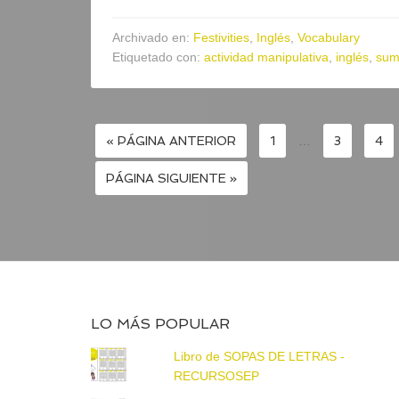
Archivado en:
Festivities
,
Inglés
,
Vocabulary
Etiquetado con:
actividad manipulativa
,
inglés
,
sum
« PÁGINA ANTERIOR
1
…
3
4
PÁGINA SIGUIENTE »
LO MÁS POPULAR
Libro de SOPAS DE LETRAS -
RECURSOSEP