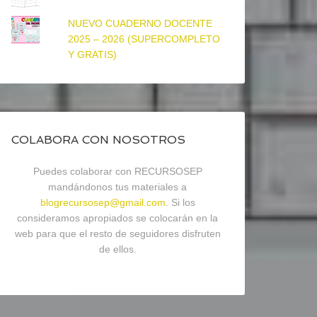
NUEVO CUADERNO DOCENTE
2025 – 2026 (SUPERCOMPLETO
Y GRATIS)
COLABORA CON NOSOTROS
Puedes colaborar con RECURSOSEP
mandándonos tus materiales a
blogrecursosep@gmail.com
. Si los
consideramos apropiados se colocarán en la
web para que el resto de seguidores disfruten
de ellos.