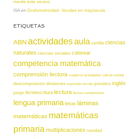
mente este verano
ISA
en
Grafomotricidad. Vocales en mayúscula
ETIQUETAS
actividades
aula
ABN
ciencias
cartilla
naturales
colorear
ciencias sociales
competencia matemática
comprensión lectora
cuaderno actividades
cálculo mental
inglés
descomposición
divisiones
gramática
expresión escrita
lectura
juego
lectoescritura
lectura comprensiva
lengua primaria
láminas
letras
matemáticas
matemáticas
primaria
multiplicaciones
navidad