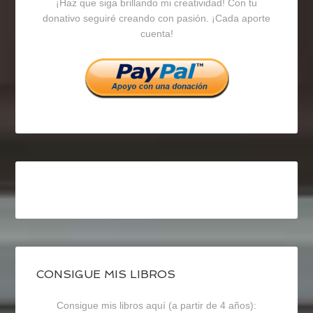
¡Haz que siga brillando mi creatividad! Con tu
en
en
en
donativo seguiré creando con pasión. ¡Cada aporte
cuenta!
Facebook
Twitter
Instagram
CONSIGUE MIS LIBROS
Consigue mis libros aquí (a partir de 4 años):