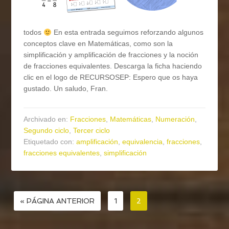
todos
En esta entrada seguimos reforzando algunos
conceptos clave en Matemáticas, como son la
simplificación y amplificación de fracciones y la noción
de fracciones equivalentes. Descarga la ficha haciendo
clic en el logo de RECURSOSEP: Espero que os haya
gustado. Un saludo, Fran.
Archivado en:
Fracciones
,
Matemáticas
,
Numeración
,
Segundo ciclo
,
Tercer ciclo
Etiquetado con:
amplificación
,
equivalencia
,
fracciones
,
fracciones equivalentes
,
simplificación
« PÁGINA ANTERIOR
1
2