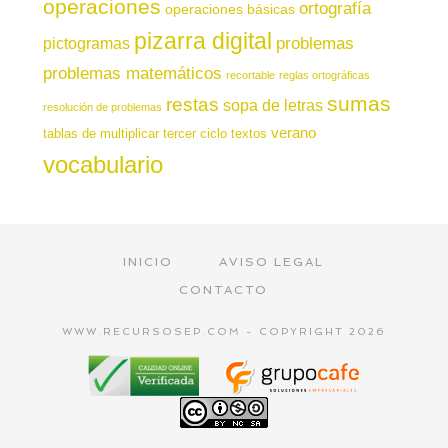
operaciones
ortografía
operaciones básicas
pizarra digital
pictogramas
problemas
problemas matemáticos
recortable
reglas ortográficas
sumas
restas
sopa de letras
resolución de problemas
verano
tablas de multiplicar
tercer ciclo
textos
vocabulario
INICIO
AVISO LEGAL
CONTACTO
WWW.RECURSOSEP.COM - COPYRIGHT 2026