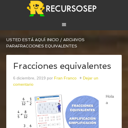
USTED ESTÁ AQUÍ:
INICIO
/
ARCHIVOS
PARAFRACCIONES EQUIVALENTES
Fracciones equivalentes
6 diciembre, 2019
por
Fran Franco
Dejar un
comentario
Hola
a