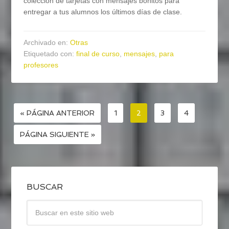
colección de tarjetas con mensajes bonitos para
entregar a tus alumnos los últimos días de clase.
Archivado en:
Otras
Etiquetado con:
final de curso
,
mensajes
,
para
profesores
« PÁGINA ANTERIOR
1
2
3
4
PÁGINA SIGUIENTE »
BUSCAR