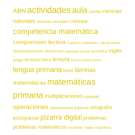
actividades
aula
ABN
ciencias
cartilla
naturales
colorear
ciencias sociales
competencia matemática
comprensión lectora
cuaderno actividades
cálculo mental
inglés
descomposición
divisiones
gramática
expresión escrita
lectura
juego
lectoescritura
lectura comprensiva
lengua primaria
láminas
letras
matemáticas
matemáticas
primaria
multiplicaciones
navidad
operaciones
ortografía
operaciones básicas
pizarra digital
pictogramas
problemas
problemas matemáticos
recortable
reglas ortográficas