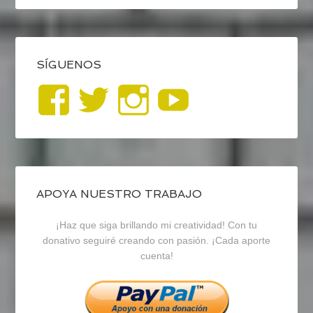
SÍGUENOS
Ver
Ver
Ver
YouTub
perfil
perfil
perfil
de
de
de
blogrecursosep
recursosep
recursosep
APOYA NUESTRO TRABAJO
¡Haz que siga brillando mi creatividad! Con tu
en
en
en
donativo seguiré creando con pasión. ¡Cada aporte
cuenta!
Facebook
Twitter
Instagram