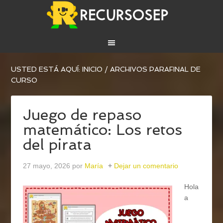
USTED ESTÁ AQUÍ:
INICIO
/
ARCHIVOS PARAFINAL DE
CURSO
Juego de repaso
matemático: Los retos
del pirata
27 mayo, 2026
por
María
Dejar un comentario
Hola
a