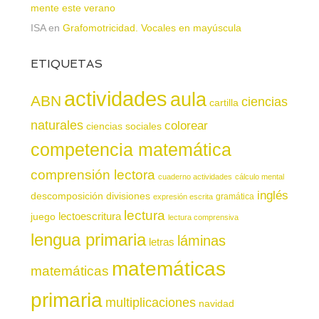
mente este verano
ISA
en
Grafomotricidad. Vocales en mayúscula
ETIQUETAS
actividades
aula
ABN
ciencias
cartilla
naturales
colorear
ciencias sociales
competencia matemática
comprensión lectora
cuaderno actividades
cálculo mental
inglés
descomposición
divisiones
gramática
expresión escrita
lectura
juego
lectoescritura
lectura comprensiva
lengua primaria
láminas
letras
matemáticas
matemáticas
primaria
multiplicaciones
navidad