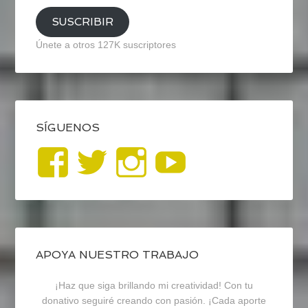
SUSCRIBIR
Únete a otros 127K suscriptores
SÍGUENOS
Ver
Ver
Ver
YouTub
perfil
perfil
perfil
de
de
de
blogrecursosep
recursosep
recursosep
APOYA NUESTRO TRABAJO
¡Haz que siga brillando mi creatividad! Con tu
en
en
en
donativo seguiré creando con pasión. ¡Cada aporte