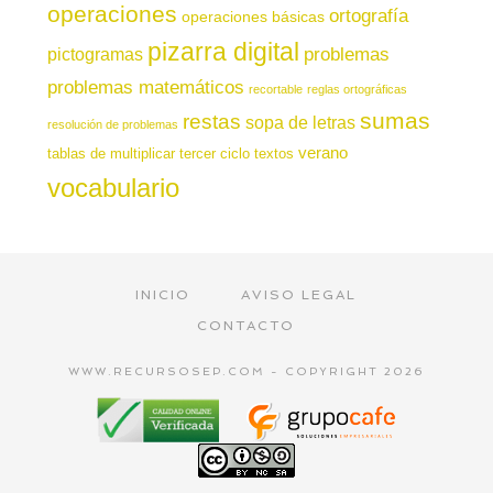
operaciones
ortografía
operaciones básicas
pizarra digital
pictogramas
problemas
problemas matemáticos
recortable
reglas ortográficas
sumas
restas
sopa de letras
resolución de problemas
verano
tablas de multiplicar
tercer ciclo
textos
vocabulario
INICIO
AVISO LEGAL
CONTACTO
WWW.RECURSOSEP.COM - COPYRIGHT 2026