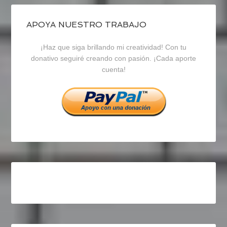
de
de
de
blogrecursosep
recursosep
recursosep
APOYA NUESTRO TRABAJO
¡Haz que siga brillando mi creatividad! Con tu
en
en
en
donativo seguiré creando con pasión. ¡Cada aporte
cuenta!
Facebook
Twitter
Instagram