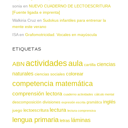
sonia
en
NUEVO CUADERNO DE LECTOESCRITURA
[Fuente ligada e imprenta]
Walkiria Cruz
en
Sudokus infantiles para entrenar la
mente este verano
ISA
en
Grafomotricidad. Vocales en mayúscula
ETIQUETAS
actividades
aula
ABN
ciencias
cartilla
naturales
colorear
ciencias sociales
competencia matemática
comprensión lectora
cuaderno actividades
cálculo mental
inglés
descomposición
divisiones
gramática
expresión escrita
lectura
juego
lectoescritura
lectura comprensiva
lengua primaria
láminas
letras