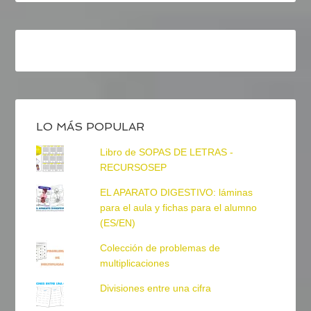
LO MÁS POPULAR
Libro de SOPAS DE LETRAS -
RECURSOSEP
EL APARATO DIGESTIVO: láminas
para el aula y fichas para el alumno
(ES/EN)
Colección de problemas de
multiplicaciones
Divisiones entre una cifra