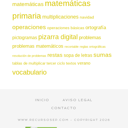
matemáticas
matemáticas
primaria
multiplicaciones
navidad
operaciones
ortografía
operaciones básicas
pizarra digital
pictogramas
problemas
problemas matemáticos
recortable
reglas ortográficas
sumas
restas
sopa de letras
resolución de problemas
verano
tablas de multiplicar
tercer ciclo
textos
vocabulario
INICIO
AVISO LEGAL
CONTACTO
WWW.RECURSOSEP.COM - COPYRIGHT 2026