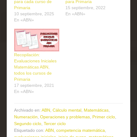
para cada curso de
para Primaria
Primaria
15 septiembre, 2022
10 septiembre, 2025
En «ABN»
En «ABN»
Recopilación:
Evaluaciones Iniciales
Matemáticas ABN,
todos los cursos de
Primaria
17 septiembre, 2021
En «ABN»
Archivado en:
ABN
,
Cálculo mental
,
Matemáticas
,
Numeración
,
Operaciones y problemas
,
Primer ciclo
,
Segundo ciclo
,
Tercer ciclo
Etiquetado con:
ABN
,
competencia matemática
,