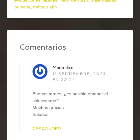
evaluaciones iniciales
,
inicio de curso
,
matemáticas
primaria
,
método abn
Comentarios
María
dice
11 SEPTIEMBRE, 2023
EN 20:24
Buenas tardes, ¿es posible obtener el
solucionario?
Muchas gracias.
Saludos.
RESPONDER