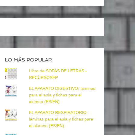
LO MÁS POPULAR
Libro de SOPAS DE LETRAS -
RECURSOSEP
EL APARATO DIGESTIVO: láminas
para el aula y fichas para el
alumno (ES/EN)
EL APARATO RESPIRATORIO:
láminas para el aula y fichas para
el alumno (ES/EN)