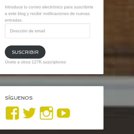
Introduce tu correo electrónico para suscribirte
a este blog y recibir notificaciones de nuevas
entradas.
Dirección
de
email
SUSCRIBIR
Únete a otros 127K suscriptores
SÍGUENOS
Ver
Ver
Ver
YouTube
perfil
perfil
perfil