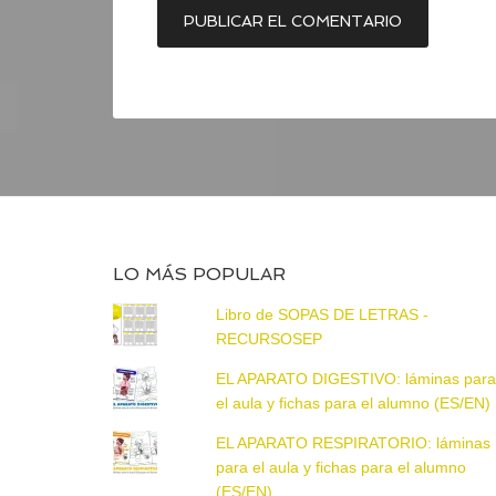
LO MÁS POPULAR
Libro de SOPAS DE LETRAS -
RECURSOSEP
EL APARATO DIGESTIVO: láminas par
el aula y fichas para el alumno (ES/EN)
EL APARATO RESPIRATORIO: láminas
para el aula y fichas para el alumno
(ES/EN)