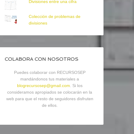
Divisiones entre una cifra
Colección de problemas de
divisiones
COLABORA CON NOSOTROS
Puedes colaborar con RECURSOSEP
mandándonos tus materiales a
blogrecursosep@gmail.com
. Si los
consideramos apropiados se colocarán en la
web para que el resto de seguidores disfruten
de ellos.