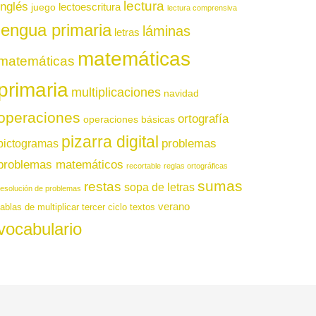
lectura
inglés
juego
lectoescritura
lectura comprensiva
lengua primaria
láminas
letras
matemáticas
matemáticas
primaria
multiplicaciones
navidad
operaciones
ortografía
operaciones básicas
pizarra digital
pictogramas
problemas
problemas matemáticos
recortable
reglas ortográficas
sumas
restas
sopa de letras
resolución de problemas
verano
tablas de multiplicar
tercer ciclo
textos
vocabulario