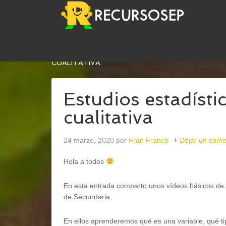
USTED ESTÁ AQUÍ:
INICIO
/
MATEMÁTICAS
/
ES
CUALITATIVA
Estudios estadísti
cualitativa
24 marzo, 2020
por
Fran Franco
Dejar un come
Hola a todos
En esta entrada comparto unos vídeos básicos de e
de Secundaria.
En ellos aprenderemos qué es una variable, qué tip