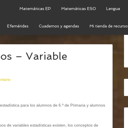
Matemáticas EP
Matemáticas ESO
Lengua
Efemérides
Cuadernos y agendas
Mi tienda de recurso
TADÍSTICA
/
ESTUDIOS ESTADÍSTICOS – VARIABLE
cos – Variable
ntario
stadística para los alumnos de 6.º de Primaria y alumnos
os de variables estadísticas existen, los conceptos de