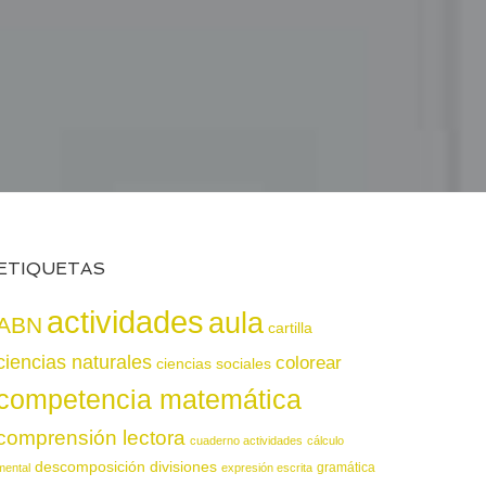
ETIQUETAS
actividades
aula
ABN
cartilla
ciencias naturales
colorear
ciencias sociales
competencia matemática
comprensión lectora
cuaderno actividades
cálculo
descomposición
divisiones
gramática
mental
expresión escrita