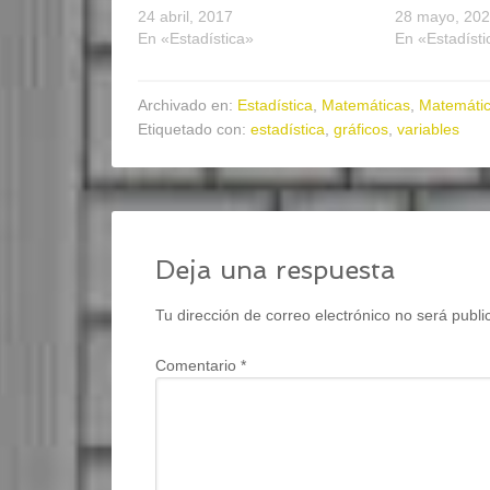
24 abril, 2017
28 mayo, 20
En «Estadística»
En «Estadísti
Archivado en:
Estadística
,
Matemáticas
,
Matemátic
Etiquetado con:
estadística
,
gráficos
,
variables
Deja una respuesta
Tu dirección de correo electrónico no será publi
Comentario
*