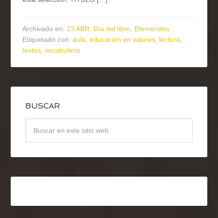
Archivado en:
23 ABR: Día del libro
,
Efemérides
Etiquetado con:
aula
,
educación en valores
,
lectura
,
textos
,
vocabulario
BUSCAR