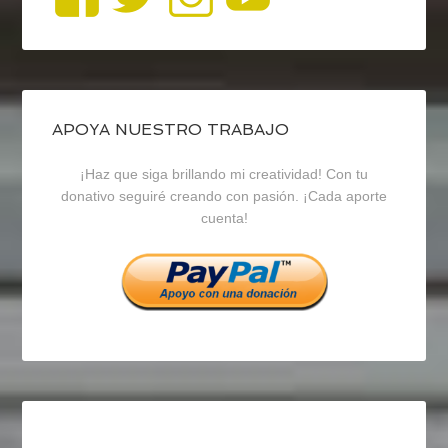
perfil
perfil
perfil
de
de
de
blogrecursosep
recursosep
recursosep
APOYA NUESTRO TRABAJO
¡Haz que siga brillando mi creatividad! Con tu
en
en
en
donativo seguiré creando con pasión. ¡Cada aporte
cuenta!
Facebook
Twitter
Instagram