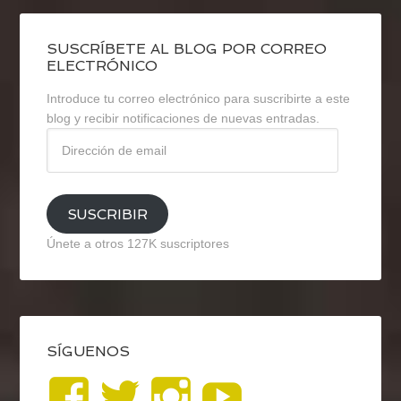
SUSCRÍBETE AL BLOG POR CORREO
ELECTRÓNICO
Introduce tu correo electrónico para suscribirte a este
blog y recibir notificaciones de nuevas entradas.
Dirección
de
email
SUSCRIBIR
Únete a otros 127K suscriptores
SÍGUENOS
Ver
Ver
Ver
YouTub