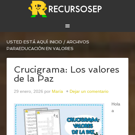
USTED ESTÁ AQUÍ:
INICIO
/
ARCHIVOS
PARAEDUCACIÓN EN VALORES
Crucigrama: Los valores
de la Paz
29 enero, 2026
por
María
Dejar un comentario
Hola
a