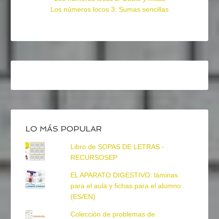
Los números locos 3: Sumas sencillas
LO MÁS POPULAR
Libro de SOPAS DE LETRAS -
RECURSOSEP
EL APARATO DIGESTIVO: láminas
para el aula y fichas para el alumno
(ES/EN)
Colección de problemas de