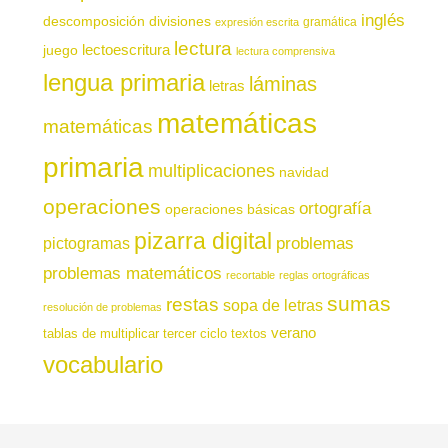
inglés
descomposición
divisiones
gramática
expresión escrita
lectura
juego
lectoescritura
lectura comprensiva
lengua primaria
láminas
letras
matemáticas
matemáticas
primaria
multiplicaciones
navidad
operaciones
ortografía
operaciones básicas
pizarra digital
pictogramas
problemas
problemas matemáticos
recortable
reglas ortográficas
sumas
restas
sopa de letras
resolución de problemas
verano
tablas de multiplicar
tercer ciclo
textos
vocabulario