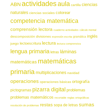
actividades
aula
ABN
ciencias
cartilla
naturales
colorear
ciencias sociales
competencia matemática
comprensión lectora
cuaderno actividades
cálculo mental
inglés
descomposición
divisiones
gramática
expresión escrita
lectura
juego
lectoescritura
lectura comprensiva
lengua primaria
láminas
letras
matemáticas
matemáticas
primaria
multiplicaciones
navidad
operaciones
ortografía
operaciones básicas
pizarra digital
pictogramas
problemas
problemas matemáticos
recortable
reglas ortográficas
sumas
restas
sopa de letras
resolución de problemas