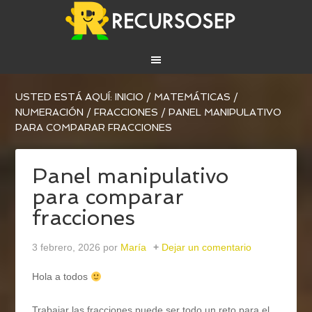
USTED ESTÁ AQUÍ:
INICIO
/
MATEMÁTICAS
/
NUMERACIÓN
/
FRACCIONES
/
PANEL MANIPULATIVO
PARA COMPARAR FRACCIONES
Panel manipulativo
para comparar
fracciones
3 febrero, 2026
por
María
Dejar un comentario
Hola a todos
Trabajar las fracciones puede ser todo un reto para el