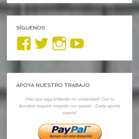
SÍGUENOS
Ver
Ver
Ver
YouTub
perfil
perfil
perfil
de
de
de
blogrecursosep
recursosep
recursosep
APOYA NUESTRO TRABAJO
¡Haz que siga brillando mi creatividad! Con tu
en
en
en
donativo seguiré creando con pasión. ¡Cada aporte
cuenta!
Facebook
Twitter
Instagram