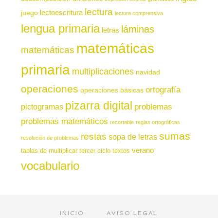
lectura
juego
lectoescritura
lectura comprensiva
lengua primaria
láminas
letras
matemáticas
matemáticas
primaria
multiplicaciones
navidad
operaciones
ortografía
operaciones básicas
pizarra digital
pictogramas
problemas
problemas matemáticos
recortable
reglas ortográficas
sumas
restas
sopa de letras
resolución de problemas
verano
tablas de multiplicar
tercer ciclo
textos
vocabulario
INICIO
AVISO LEGAL