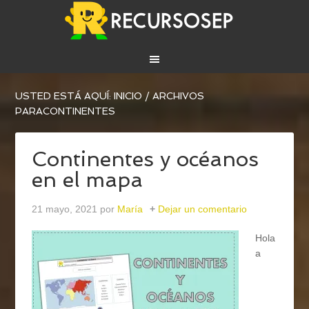
USTED ESTÁ AQUÍ:
INICIO
/
ARCHIVOS
PARACONTINENTES
Continentes y océanos
en el mapa
21 mayo, 2021
por
María
Dejar un comentario
Hola
a