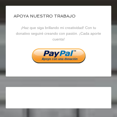
de
de
de
blogrecursosep
recursosep
recursosep
APOYA NUESTRO TRABAJO
¡Haz que siga brillando mi creatividad! Con tu
en
en
en
donativo seguiré creando con pasión. ¡Cada aporte
cuenta!
Facebook
Twitter
Instagram