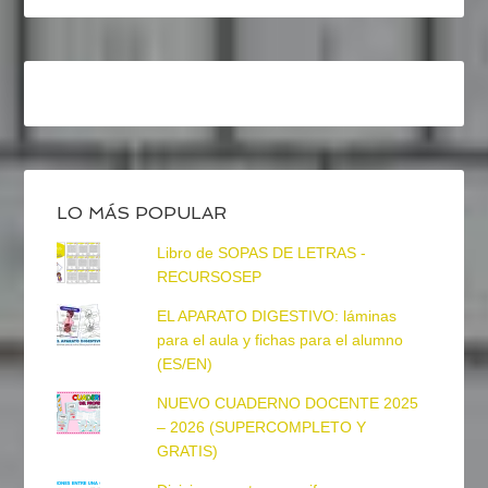
LO MÁS POPULAR
Libro de SOPAS DE LETRAS -
RECURSOSEP
EL APARATO DIGESTIVO: láminas
para el aula y fichas para el alumno
(ES/EN)
NUEVO CUADERNO DOCENTE 2025
– 2026 (SUPERCOMPLETO Y
GRATIS)