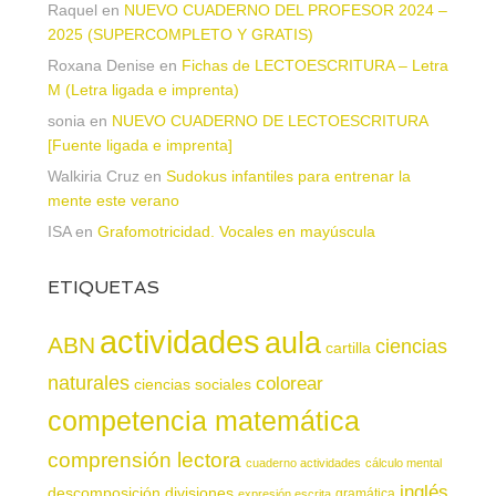
Raquel
en
NUEVO CUADERNO DEL PROFESOR 2024 –
2025 (SUPERCOMPLETO Y GRATIS)
Roxana Denise
en
Fichas de LECTOESCRITURA – Letra
M (Letra ligada e imprenta)
sonia
en
NUEVO CUADERNO DE LECTOESCRITURA
[Fuente ligada e imprenta]
Walkiria Cruz
en
Sudokus infantiles para entrenar la
mente este verano
ISA
en
Grafomotricidad. Vocales en mayúscula
ETIQUETAS
actividades
aula
ABN
ciencias
cartilla
naturales
colorear
ciencias sociales
competencia matemática
comprensión lectora
cuaderno actividades
cálculo mental
inglés
descomposición
divisiones
gramática
expresión escrita