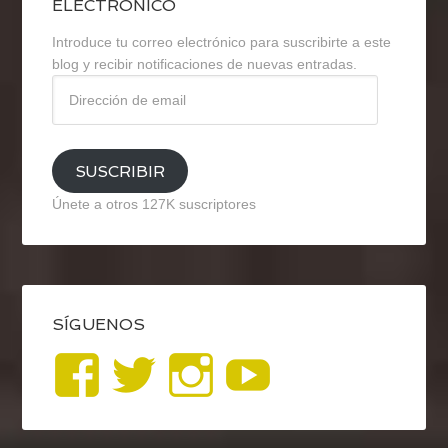
ELECTRÓNICO
Introduce tu correo electrónico para suscribirte a este
blog y recibir notificaciones de nuevas entradas.
Dirección
de
email
SUSCRIBIR
Únete a otros 127K suscriptores
SÍGUENOS
Ver
Ver
Ver
YouTub
perfil
perfil
perfil