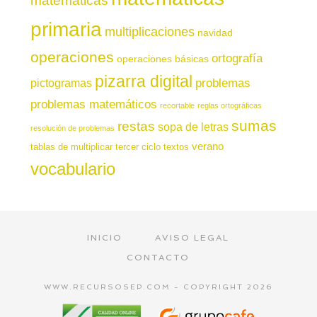
primaria
multiplicaciones
navidad
operaciones
ortografía
operaciones básicas
pizarra digital
pictogramas
problemas
problemas matemáticos
recortable
reglas ortográficas
sumas
restas
sopa de letras
resolución de problemas
verano
tablas de multiplicar
tercer ciclo
textos
vocabulario
INICIO
AVISO LEGAL
CONTACTO
WWW.RECURSOSEP.COM - COPYRIGHT 2026