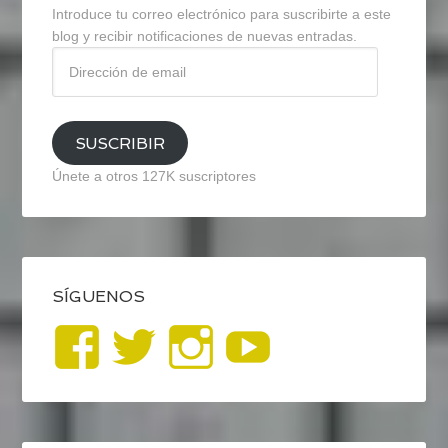
Introduce tu correo electrónico para suscribirte a este
blog y recibir notificaciones de nuevas entradas.
Dirección
de
email
SUSCRIBIR
Únete a otros 127K suscriptores
SÍGUENOS
Ver
Ver
Ver
YouTub
perfil
perfil
perfil
de
de
de