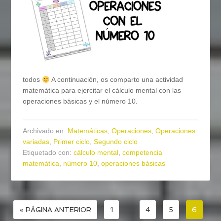
todos
A continuación, os comparto una actividad
matemática para ejercitar el cálculo mental con las
operaciones básicas y el número 10.
Archivado en:
Matemáticas
,
Operaciones
,
Operaciones
variadas
,
Primer ciclo
,
Segundo ciclo
Etiquetado con:
cálculo mental
,
competencia
matemática
,
número 10
,
operaciones básicas
« PÁGINA ANTERIOR
1
…
4
5
6