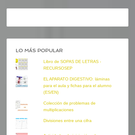
LO MÁS POPULAR
Libro de SOPAS DE LETRAS -
RECURSOSEP
EL APARATO DIGESTIVO: láminas
para el aula y fichas para el alumno
(ES/EN)
Colección de problemas de
multiplicaciones
Divisiones entre una cifra