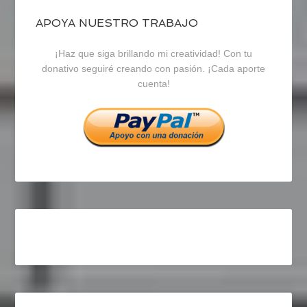
blogrecursosep
recursosep
recursosep
APOYA NUESTRO TRABAJO
¡Haz que siga brillando mi creatividad! Con tu
en
en
en
donativo seguiré creando con pasión. ¡Cada aporte
cuenta!
Facebook
Twitter
Instagram