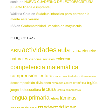
sonia
en
NUEVO CUADERNO DE LECTOESCRITURA
[Fuente ligada e imprenta]
Walkiria Cruz
en
Sudokus infantiles para entrenar la
mente este verano
ISA
en
Grafomotricidad. Vocales en mayúscula
ETIQUETAS
actividades
aula
ABN
ciencias
cartilla
naturales
colorear
ciencias sociales
competencia matemática
comprensión lectora
cuaderno actividades
cálculo mental
inglés
descomposición
divisiones
gramática
expresión escrita
lectura
juego
lectoescritura
lectura comprensiva
lengua primaria
láminas
letras
matemáticas
matemáticas