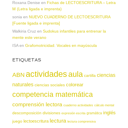
Roxana Denise
en
Fichas de LECTOESCRITURA – Letra
M (Letra ligada e imprenta)
sonia
en
NUEVO CUADERNO DE LECTOESCRITURA
[Fuente ligada e imprenta]
Walkiria Cruz
en
Sudokus infantiles para entrenar la
mente este verano
ISA
en
Grafomotricidad. Vocales en mayúscula
ETIQUETAS
actividades
aula
ABN
ciencias
cartilla
naturales
colorear
ciencias sociales
competencia matemática
comprensión lectora
cuaderno actividades
cálculo mental
inglés
descomposición
divisiones
gramática
expresión escrita
lectura
juego
lectoescritura
lectura comprensiva