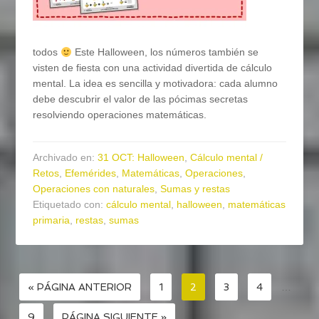
todos
Este Halloween, los números también se
visten de fiesta con una actividad divertida de cálculo
mental. La idea es sencilla y motivadora: cada alumno
debe descubrir el valor de las pócimas secretas
resolviendo operaciones matemáticas.
Archivado en:
31 OCT: Halloween
,
Cálculo mental /
Retos
,
Efemérides
,
Matemáticas
,
Operaciones
,
Operaciones con naturales
,
Sumas y restas
Etiquetado con:
cálculo mental
,
halloween
,
matemáticas
primaria
,
restas
,
sumas
« PÁGINA ANTERIOR
1
2
3
4
…
9
PÁGINA SIGUIENTE »