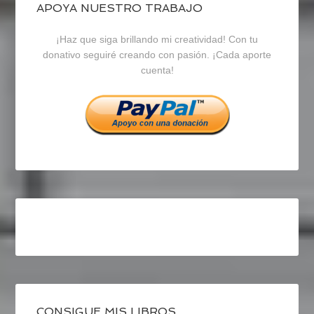
blogrecursosep
recursosep
recursosep
APOYA NUESTRO TRABAJO
¡Haz que siga brillando mi creatividad! Con tu
en
en
en
donativo seguiré creando con pasión. ¡Cada aporte
cuenta!
Facebook
Twitter
Instagram
CONSIGUE MIS LIBROS