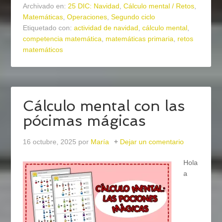
Archivado en:
25 DIC: Navidad
,
Cálculo mental / Retos
,
Matemáticas
,
Operaciones
,
Segundo ciclo
Etiquetado con:
actividad de navidad
,
cálculo mental
,
competencia matemática
,
matemáticas primaria
,
retos
matemáticos
Cálculo mental con las
pócimas mágicas
16 octubre, 2025
por
María
Dejar un comentario
Hola
a