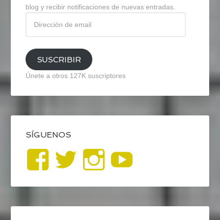
blog y recibir notificaciones de nuevas entradas.
Dirección
de
email
SUSCRIBIR
Únete a otros 127K suscriptores
SÍGUENOS
Ver
Ver
Ver
YouTub
perfil
perfil
perfil
de
de
de