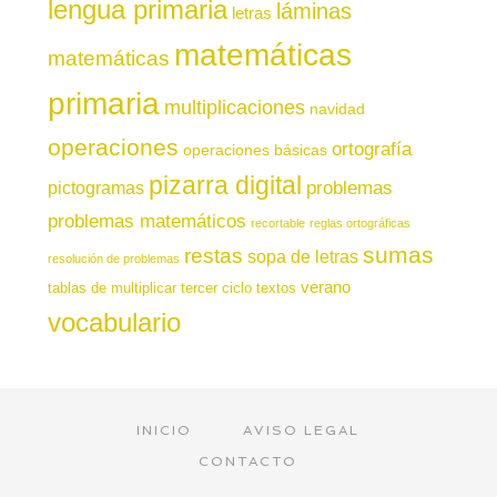
lengua primaria
láminas
letras
matemáticas
matemáticas
primaria
multiplicaciones
navidad
operaciones
ortografía
operaciones básicas
pizarra digital
pictogramas
problemas
problemas matemáticos
recortable
reglas ortográficas
sumas
restas
sopa de letras
resolución de problemas
verano
tablas de multiplicar
tercer ciclo
textos
vocabulario
INICIO
AVISO LEGAL
CONTACTO