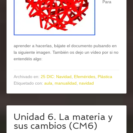
Para
aprender a hacerlas, bájate el documento pulsando en
la siguiente imagen. También os dejo un vídeo por si no
entendéis algo:
Archivado en:
25 DIC: Navidad
,
Efemérides
,
Plástica
Etiquetado con:
aula
,
manualidad
,
navidad
Unidad 6. La materia y
sus cambios (CM6)