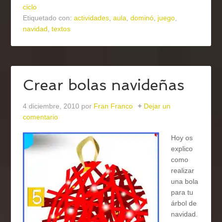
ciclo
Etiquetado con:
actividades
,
aula
,
dominó
,
juego
,
navidad
,
textos
Crear bolas navideñas
4 diciembre, 2010
por
Fran Franco
Dejar un
comentario
Hoy os
explico
como
realizar
una bola
para tu
árbol de
navidad.