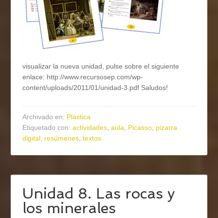
visualizar la nueva unidad, pulse sobre el siguiente
enlace: http://www.recursosep.com/wp-
content/uploads/2011/01/unidad-3.pdf Saludos!
Archivado en:
Plástica
Etiquetado con:
actividades
,
aula
,
Picasso
,
pizarra
digital
,
resúmenes
,
textos
Unidad 8. Las rocas y
los minerales