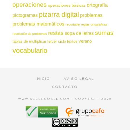
operaciones
ortografía
operaciones básicas
pizarra digital
pictogramas
problemas
problemas matemáticos
recortable
reglas ortográficas
sumas
restas
sopa de letras
resolución de problemas
verano
tablas de multiplicar
tercer ciclo
textos
vocabulario
INICIO
AVISO LEGAL
CONTACTO
WWW.RECURSOSEP.COM - COPYRIGHT 2026