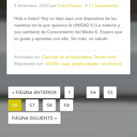
4 diciembre, 2010
por
Fran Franco
17 comentarios
Hola a todos! Hoy os dejo aquí una diapositiva de las
nuestras en la que aparece la UNIDAD 6 (La materia y
sus cambios) de Conocimiento del Medio 6. Espero que
os guste y apredáis con ella. Sin más, un saludo.
Archivado en:
Ciencias de la Naturaleza
,
Tercer ciclo
Etiquetado con:
ANAYA
,
aula
,
pizarra digital
,
resúmenes
« PÁGINA ANTERIOR
1
…
54
55
56
57
58
59
PÁGINA SIGUIENTE »