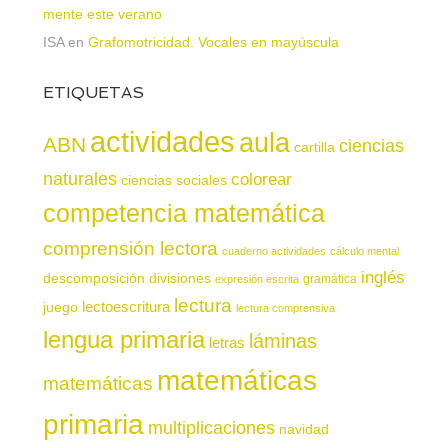
mente este verano
ISA
en
Grafomotricidad. Vocales en mayúscula
ETIQUETAS
actividades
aula
ABN
ciencias
cartilla
naturales
colorear
ciencias sociales
competencia matemática
comprensión lectora
cuaderno actividades
cálculo mental
inglés
descomposición
divisiones
gramática
expresión escrita
lectura
juego
lectoescritura
lectura comprensiva
lengua primaria
láminas
letras
matemáticas
matemáticas
primaria
multiplicaciones
navidad