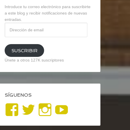
Introduce tu correo electrónico para suscribirte
a este blog y recibir notificaciones de nuevas
entradas.
Dirección
de
email
SUSCRIBIR
Únete a otros 127K suscriptores
SÍGUENOS
Ver
Ver
Ver
YouTube
perfil
perfil
perfil