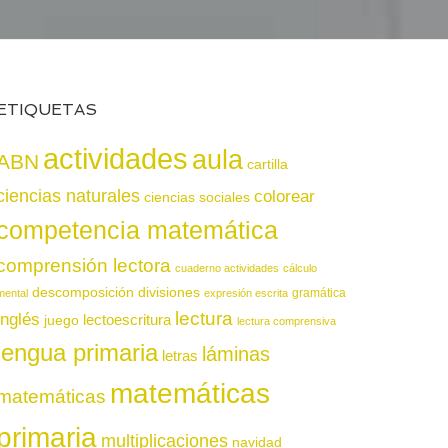
ETIQUETAS
actividades
aula
ABN
cartilla
ciencias naturales
colorear
ciencias sociales
competencia matemática
comprensión lectora
cuaderno actividades
cálculo
descomposición
divisiones
gramática
mental
expresión escrita
lectura
inglés
juego
lectoescritura
lectura comprensiva
lengua primaria
láminas
letras
matemáticas
matemáticas
primaria
multiplicaciones
navidad