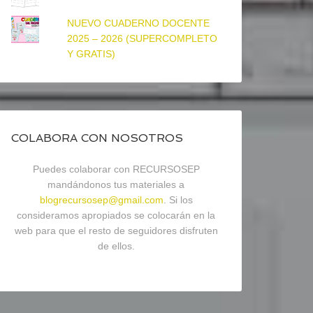
NUEVO CUADERNO DOCENTE
2025 – 2026 (SUPERCOMPLETO
Y GRATIS)
COLABORA CON NOSOTROS
Puedes colaborar con RECURSOSEP
mandándonos tus materiales a
blogrecursosep@gmail.com
. Si los
consideramos apropiados se colocarán en la
web para que el resto de seguidores disfruten
de ellos.