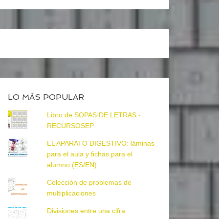
LO MÁS POPULAR
Libro de SOPAS DE LETRAS -
RECURSOSEP
EL APARATO DIGESTIVO: láminas
para el aula y fichas para el
alumno (ES/EN)
Colección de problemas de
multiplicaciones
Divisiones entre una cifra