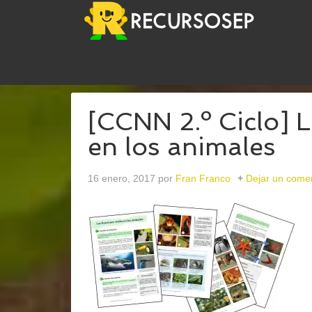
USTED ESTÁ AQUÍ:
INICIO
/
ARCHIVOS PARAANI
[CCNN 2.º Ciclo] L
en los animales
16 enero, 2017
por
Fran Franco
Dejar un come