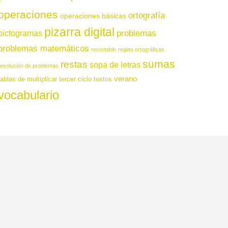
operaciones
ortografía
operaciones básicas
pizarra digital
pictogramas
problemas
problemas matemáticos
recortable
reglas ortográficas
sumas
restas
sopa de letras
resolución de problemas
verano
tablas de multiplicar
tercer ciclo
textos
vocabulario