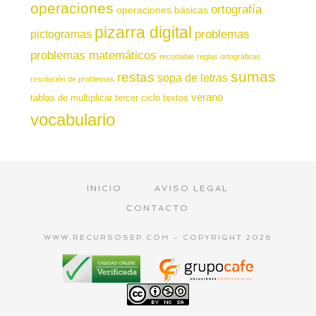
operaciones
ortografía
operaciones básicas
pizarra digital
pictogramas
problemas
problemas matemáticos
recortable
reglas ortográficas
sumas
restas
sopa de letras
resolución de problemas
verano
tablas de multiplicar
tercer ciclo
textos
vocabulario
INICIO
AVISO LEGAL
CONTACTO
WWW.RECURSOSEP.COM - COPYRIGHT 2026