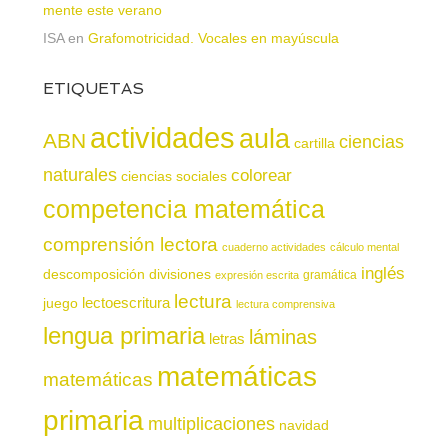
mente este verano
ISA
en
Grafomotricidad. Vocales en mayúscula
ETIQUETAS
actividades
aula
ABN
ciencias
cartilla
naturales
colorear
ciencias sociales
competencia matemática
comprensión lectora
cuaderno actividades
cálculo mental
inglés
descomposición
divisiones
gramática
expresión escrita
lectura
juego
lectoescritura
lectura comprensiva
lengua primaria
láminas
letras
matemáticas
matemáticas
primaria
multiplicaciones
navidad