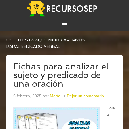
USTED ESTÁ AQUÍ:
INICIO
/
ARCHIVOS
PARAPREDICADO VERBAL
Fichas para analizar el
sujeto y predicado de
una oración
6 febrero, 2025
por
María
Dejar un comentario
Hola
a