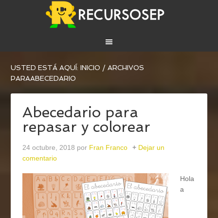
USTED ESTÁ AQUÍ:
INICIO
/
ARCHIVOS
PARAABECEDARIO
Abecedario para
repasar y colorear
24 octubre, 2018
por
Fran Franco
Dejar un
comentario
Hola
a