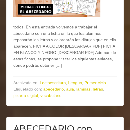
todos. En esta entrada volvemos a trabajar el
abecedario con una ficha en la que los alumnos
repasarán las letras y colorearán los dibujos que en ella
aparecen. FICHA A COLOR [DESCARGAR PDF] FICHA
EN BLANCO Y NEGRO [DESCARGAR PDF] Además de
estas fichas, se propone visitar los siguientes enlaces,
donde podrás obtener […]
Archivado en:
Lectoescritura
,
Lengua
,
Primer ciclo
Etiquetado con:
abecedario
,
aula
,
láminas
,
letras
,
pizarra digital
,
vocabulario
ABECEDARIO con