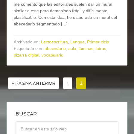
me comentó que las editoriales suelen dar un mural
similar a este pero demasiado frágil y difícilmente
plastificable. Con esta idea, he elaborado un mural del
abecedario segmentado […]
Archivado en:
Lectoescritura
,
Lengua
,
Primer ciclo
Etiquetado con:
abecedario
,
aula
,
láminas
,
letras
,
pizarra digital
,
vocabulario
« PÁGINA ANTERIOR
1
2
BUSCAR