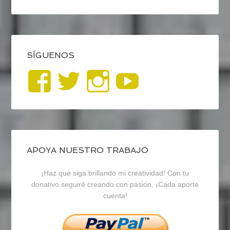
SÍGUENOS
Ver
Ver
Ver
YouTub
perfil
perfil
perfil
de
de
de
blogrecursosep
recursosep
recursosep
APOYA NUESTRO TRABAJO
¡Haz que siga brillando mi creatividad! Con tu
en
en
en
donativo seguiré creando con pasión. ¡Cada aporte
cuenta!
Facebook
Twitter
Instagram