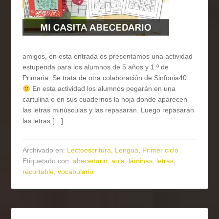
amigos, en esta entrada os presentamos una actividad
estupenda para los alumnos de 5 años y 1.º de
Primaria. Se trata de otra colaboración de Sinfonia40
En esta actividad los alumnos pegarán en una
cartulina o en sus cuadernos la hoja donde aparecen
las letras minúsculas y las repasarán. Luego repasarán
las letras […]
Archivado en:
Lectoescritura
,
Lengua
,
Primer ciclo
Etiquetado con:
abecedario
,
aula
,
láminas
,
letras
,
recortable
,
vocabulario