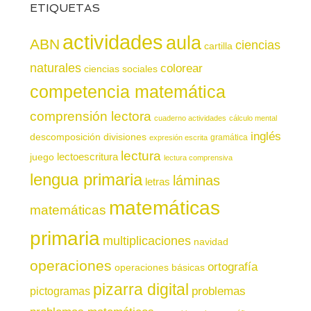
ETIQUETAS
actividades
aula
ABN
ciencias
cartilla
naturales
colorear
ciencias sociales
competencia matemática
comprensión lectora
cuaderno actividades
cálculo mental
inglés
descomposición
divisiones
gramática
expresión escrita
lectura
juego
lectoescritura
lectura comprensiva
lengua primaria
láminas
letras
matemáticas
matemáticas
primaria
multiplicaciones
navidad
operaciones
ortografía
operaciones básicas
pizarra digital
pictogramas
problemas