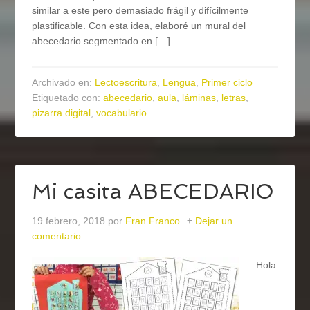
similar a este pero demasiado frágil y difícilmente
plastificable. Con esta idea, elaboré un mural del
abecedario segmentado en […]
Archivado en:
Lectoescritura
,
Lengua
,
Primer ciclo
Etiquetado con:
abecedario
,
aula
,
láminas
,
letras
,
pizarra digital
,
vocabulario
Mi casita ABECEDARIO
19 febrero, 2018
por
Fran Franco
Dejar un
comentario
Hola