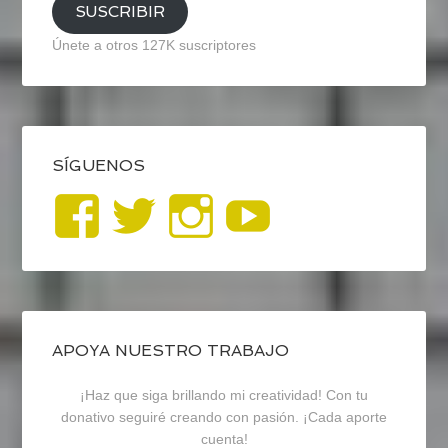
SUSCRIBIR
Únete a otros 127K suscriptores
SÍGUENOS
Ver
Ver
Ver
YouTub
perfil
perfil
perfil
de
de
de
blogrecursosep
recursosep
recursosep
APOYA NUESTRO TRABAJO
¡Haz que siga brillando mi creatividad! Con tu
en
en
en
donativo seguiré creando con pasión. ¡Cada aporte
cuenta!