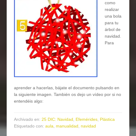
como
realizar
una bola
para tu
árbol de
navidad.
Para
aprender a hacerlas, bájate el documento pulsando en
la siguiente imagen. También os dejo un vídeo por si no
entendéis algo:
Archivado en:
25 DIC: Navidad
,
Efemérides
,
Plástica
Etiquetado con:
aula
,
manualidad
,
navidad