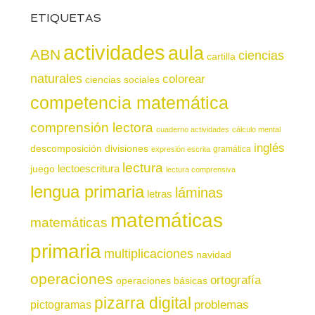
ETIQUETAS
actividades
aula
ABN
ciencias
cartilla
naturales
colorear
ciencias sociales
competencia matemática
comprensión lectora
cuaderno actividades
cálculo mental
inglés
descomposición
divisiones
gramática
expresión escrita
lectura
juego
lectoescritura
lectura comprensiva
lengua primaria
láminas
letras
matemáticas
matemáticas
primaria
multiplicaciones
navidad
operaciones
ortografía
operaciones básicas
pizarra digital
pictogramas
problemas