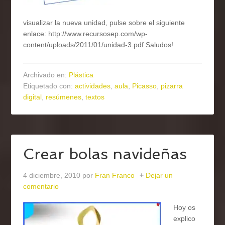
visualizar la nueva unidad, pulse sobre el siguiente
enlace: http://www.recursosep.com/wp-
content/uploads/2011/01/unidad-3.pdf Saludos!
Archivado en:
Plástica
Etiquetado con:
actividades
,
aula
,
Picasso
,
pizarra
digital
,
resúmenes
,
textos
Crear bolas navideñas
4 diciembre, 2010
por
Fran Franco
Dejar un
comentario
Hoy os
explico