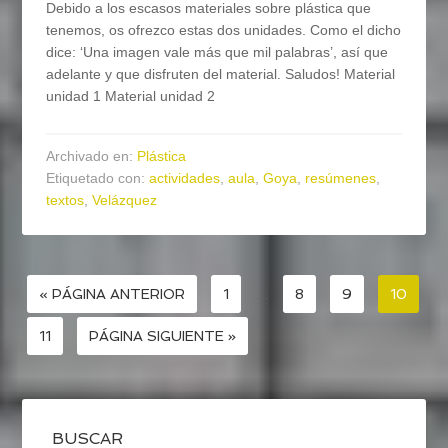
Debido a los escasos materiales sobre plástica que
tenemos, os ofrezco estas dos unidades. Como el dicho
dice: ‘Una imagen vale más que mil palabras’, así que
adelante y que disfruten del material. Saludos! Material
unidad 1 Material unidad 2
Archivado en:
Plástica
Etiquetado con:
actividades
,
aula
,
Goya
,
resúmenes
,
textos
,
Velázquez
« PÁGINA ANTERIOR
1
…
8
9
10
11
PÁGINA SIGUIENTE »
BUSCAR