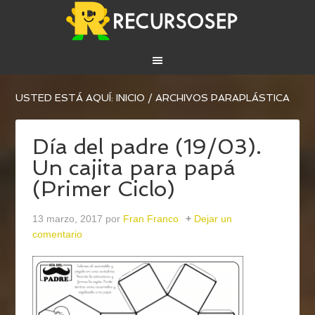
USTED ESTÁ AQUÍ:
INICIO
/
ARCHIVOS PARAPLÁSTICA
Día del padre (19/03).
Un cajita para papá
(Primer Ciclo)
13 marzo, 2017
por
Fran Franco
Dejar un
comentario