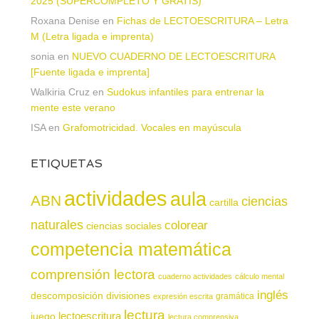
2025 (SUPERCOMPLETO Y GRATIS)
Roxana Denise
en
Fichas de LECTOESCRITURA – Letra
M (Letra ligada e imprenta)
sonia
en
NUEVO CUADERNO DE LECTOESCRITURA
[Fuente ligada e imprenta]
Walkiria Cruz
en
Sudokus infantiles para entrenar la
mente este verano
ISA
en
Grafomotricidad. Vocales en mayúscula
ETIQUETAS
actividades
aula
ABN
ciencias
cartilla
naturales
colorear
ciencias sociales
competencia matemática
comprensión lectora
cuaderno actividades
cálculo mental
inglés
descomposición
divisiones
gramática
expresión escrita
lectura
juego
lectoescritura
lectura comprensiva