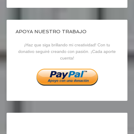
perfil
perfil
perfil
de
de
de
blogrecursosep
recursosep
recursosep
APOYA NUESTRO TRABAJO
¡Haz que siga brillando mi creatividad! Con tu
en
en
en
donativo seguiré creando con pasión. ¡Cada aporte
cuenta!
Facebook
Twitter
Instagram