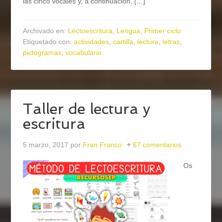
las cinco vocales y, a continuación, […]
Archivado en:
Lectoescritura
,
Lengua
,
Primer ciclo
Etiquetado con:
actividades
,
cartilla
,
lectura
,
letras
,
pictogramas
,
vocabulario
Taller de lectura y
escritura
5 marzo, 2017
por
Fran Franco
67 comentarios
Os