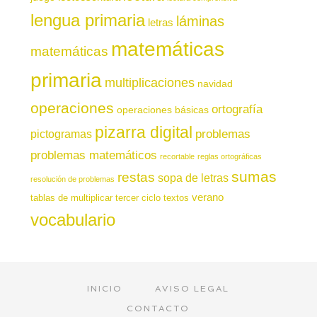
lengua primaria
láminas
letras
matemáticas
matemáticas
primaria
multiplicaciones
navidad
operaciones
ortografía
operaciones básicas
pizarra digital
pictogramas
problemas
problemas matemáticos
recortable
reglas ortográficas
sumas
restas
sopa de letras
resolución de problemas
verano
tablas de multiplicar
tercer ciclo
textos
vocabulario
INICIO
AVISO LEGAL
CONTACTO