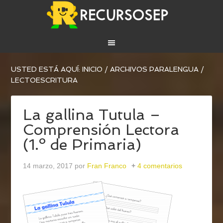
USTED ESTÁ AQUÍ:
INICIO
/
ARCHIVOS PARA
LENGUA
/
LECTOESCRITURA
La gallina Tutula –
Comprensión Lectora
(1.º de Primaria)
14 marzo, 2017
por
Fran Franco
4 comentarios