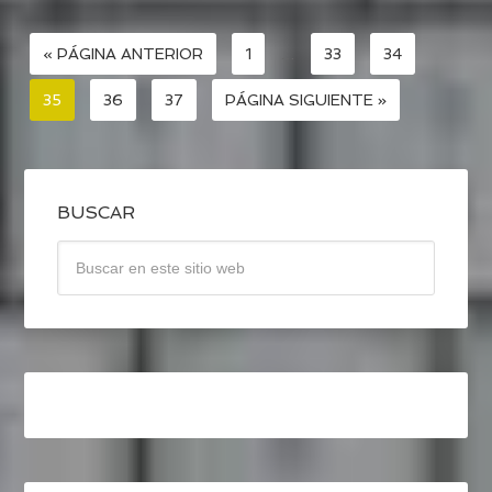
« PÁGINA ANTERIOR
1
…
33
34
35
36
37
PÁGINA SIGUIENTE »
BUSCAR