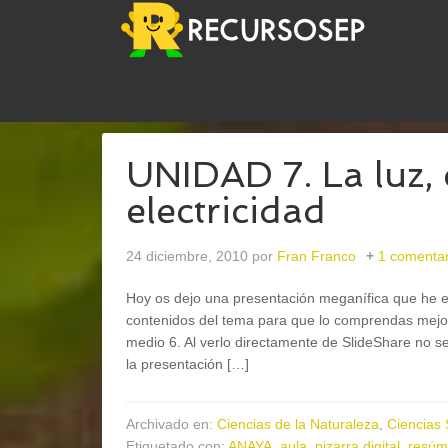
USTED ESTÁ AQUÍ:
INICIO
/
ARCHIVOS PARA
CON
UNIDAD 7. La luz, 
electricidad
24 diciembre, 2010
por
Fran Franco
1 comentar
Hoy os dejo una presentación meganífica que he e
contenidos del tema para que lo comprendas mejor. 
medio 6. Al verlo directamente de SlideShare no s
la presentación […]
Archivado en:
Ciencias de la Naturaleza
,
Ciencias 
Etiquetado con:
ANAYA
,
aula
,
pizarra digital
,
resúm