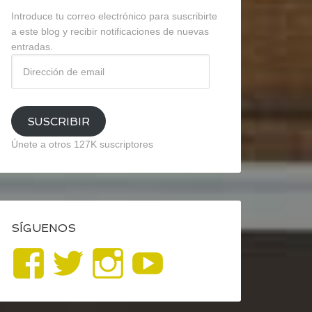
Introduce tu correo electrónico para suscribirte
a este blog y recibir notificaciones de nuevas
entradas.
Dirección
de
email
SUSCRIBIR
Únete a otros 127K suscriptores
SÍGUENOS
Ver
Ver
Ver
YouTube
perfil
perfil
perfil