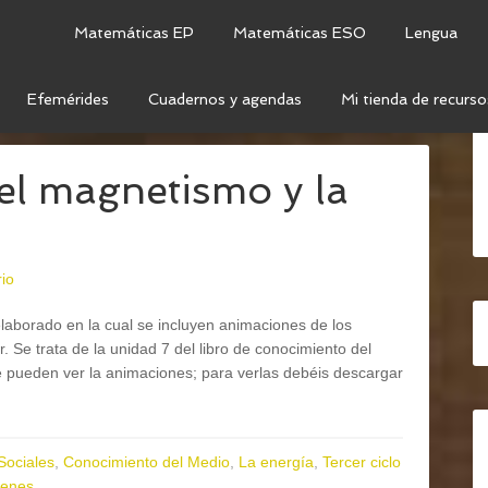
Matemáticas EP
Matemáticas ESO
Lengua
Efemérides
Cuadernos y agendas
Mi tienda de recurso
OCIMIENTO DEL MEDIO
/
CIENCIAS SOCIALES
el magnetismo y la
io
laborado en la cual se incluyen animaciones de los
Se trata de la unidad 7 del libro de conocimiento del
e pueden ver la animaciones; para verlas debéis descargar
Sociales
,
Conocimiento del Medio
,
La energía
,
Tercer ciclo
enes