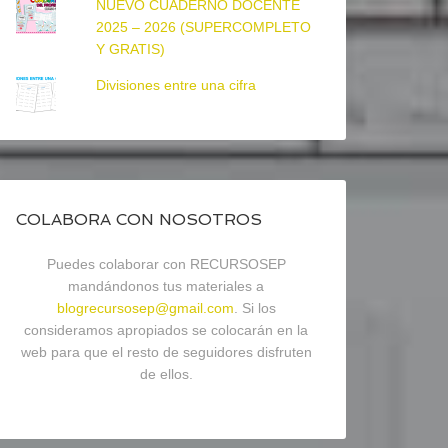
NUEVO CUADERNO DOCENTE
2025 – 2026 (SUPERCOMPLETO
Y GRATIS)
Divisiones entre una cifra
COLABORA CON NOSOTROS
Puedes colaborar con RECURSOSEP
mandándonos tus materiales a
blogrecursosep@gmail.com
. Si los
consideramos apropiados se colocarán en la
web para que el resto de seguidores disfruten
de ellos.