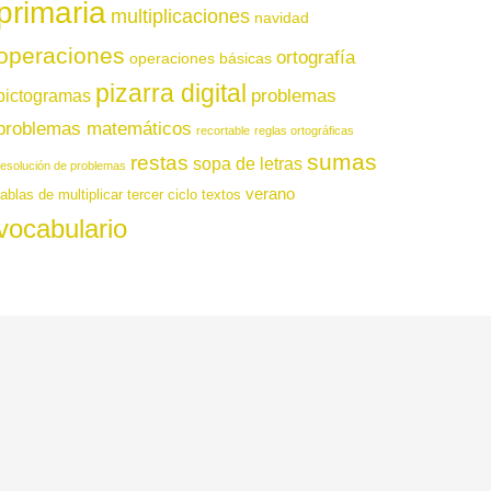
primaria
multiplicaciones
navidad
operaciones
ortografía
operaciones básicas
pizarra digital
pictogramas
problemas
problemas matemáticos
recortable
reglas ortográficas
sumas
restas
sopa de letras
resolución de problemas
verano
tablas de multiplicar
tercer ciclo
textos
vocabulario