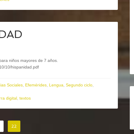
IDAD
d para niños mayores de 7 años.
10/10/hispanidad.pdf
ias Sociales
,
Efemérides
,
Lengua
,
Segundo ciclo
,
rra digital
,
textos
22