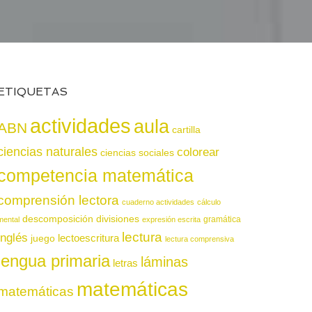
ETIQUETAS
actividades
aula
ABN
cartilla
ciencias naturales
colorear
ciencias sociales
competencia matemática
comprensión lectora
cuaderno actividades
cálculo
descomposición
divisiones
gramática
mental
expresión escrita
lectura
inglés
juego
lectoescritura
lectura comprensiva
lengua primaria
láminas
letras
matemáticas
matemáticas