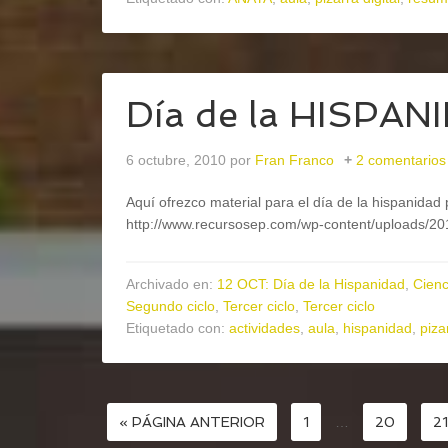
Día de la HISPAN
6 octubre, 2010
por
Fran Franco
2 comentarios
Aquí ofrezco material para el día de la hispanida
http://www.recursosep.com/wp-content/uploads/20
Archivado en:
12 OCT: Día de la Hispanidad
,
Cienc
Segundo ciclo
,
Tercer ciclo
,
Tercer ciclo
Etiquetado con:
actividades
,
aula
,
hispanidad
,
piza
« PÁGINA ANTERIOR
1
…
20
21