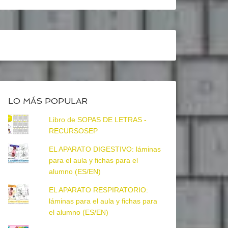
LO MÁS POPULAR
Libro de SOPAS DE LETRAS -
RECURSOSEP
EL APARATO DIGESTIVO: láminas
para el aula y fichas para el
alumno (ES/EN)
EL APARATO RESPIRATORIO:
láminas para el aula y fichas para
el alumno (ES/EN)