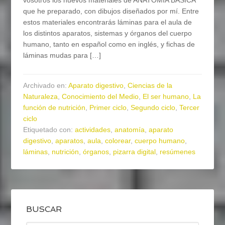
vosotros los nuevos materiales de ANATOMÍA BÁSICA
que he preparado, con dibujos diseñados por mí. Entre
estos materiales encontrarás láminas para el aula de
los distintos aparatos, sistemas y órganos del cuerpo
humano, tanto en español como en inglés, y fichas de
láminas mudas para […]
Archivado en:
Aparato digestivo
,
Ciencias de la
Naturaleza
,
Conocimiento del Medio
,
El ser humano
,
La
función de nutrición
,
Primer ciclo
,
Segundo ciclo
,
Tercer
ciclo
Etiquetado con:
actividades
,
anatomía
,
aparato
digestivo
,
aparatos
,
aula
,
colorear
,
cuerpo humano
,
láminas
,
nutrición
,
órganos
,
pizarra digital
,
resúmenes
BUSCAR