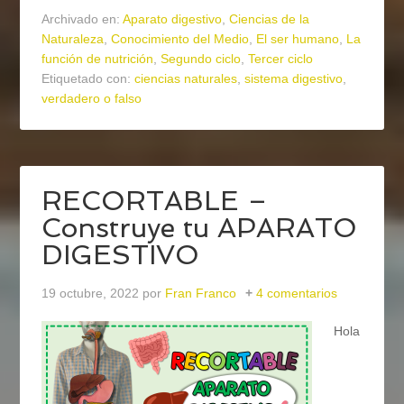
Archivado en:
Aparato digestivo
,
Ciencias de la
Naturaleza
,
Conocimiento del Medio
,
El ser humano
,
La
función de nutrición
,
Segundo ciclo
,
Tercer ciclo
Etiquetado con:
ciencias naturales
,
sistema digestivo
,
verdadero o falso
RECORTABLE –
Construye tu APARATO
DIGESTIVO
19 octubre, 2022
por
Fran Franco
4 comentarios
Hola