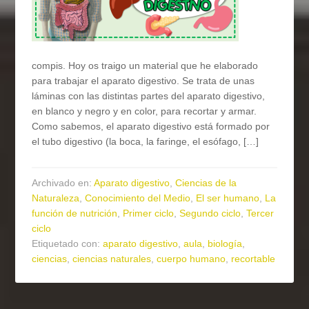
compis. Hoy os traigo un material que he elaborado
para trabajar el aparato digestivo. Se trata de unas
láminas con las distintas partes del aparato digestivo,
en blanco y negro y en color, para recortar y armar.
Como sabemos, el aparato digestivo está formado por
el tubo digestivo (la boca, la faringe, el esófago, […]
Archivado en:
Aparato digestivo
,
Ciencias de la
Naturaleza
,
Conocimiento del Medio
,
El ser humano
,
La
función de nutrición
,
Primer ciclo
,
Segundo ciclo
,
Tercer
ciclo
Etiquetado con:
aparato digestivo
,
aula
,
biología
,
ciencias
,
ciencias naturales
,
cuerpo humano
,
recortable