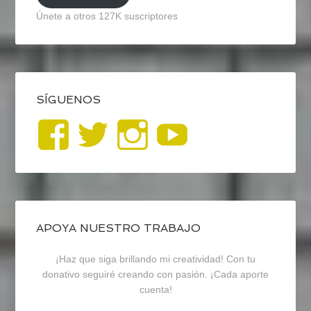
Únete a otros 127K suscriptores
SÍGUENOS
Ver
Ver
Ver
YouTub
perfil
perfil
perfil
de
de
de
blogrecursosep
recursosep
recursosep
APOYA NUESTRO TRABAJO
¡Haz que siga brillando mi creatividad! Con tu
en
en
en
donativo seguiré creando con pasión. ¡Cada aporte
cuenta!
Facebook
Twitter
Instagram