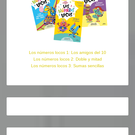
Los números locos 1: Los amigos del 10
Los números locos 2: Doble y mitad
Los números locos 3: Sumas sencillas