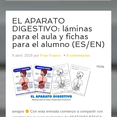
EL APARATO
DIGESTIVO: láminas
para el aula y fichas
para el alumno (ES/EN)
9 abril, 2018
por
Fran Franco
8 comentarios
Hola
amigos
Con esta entrada comienzo a compartir con