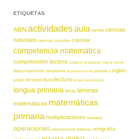
ETIQUETAS
actividades
aula
ABN
ciencias
cartilla
naturales
colorear
ciencias sociales
competencia matemática
comprensión lectora
cuaderno actividades
cálculo mental
inglés
descomposición
divisiones
gramática
expresión escrita
lectura
juego
lectoescritura
lectura comprensiva
lengua primaria
láminas
letras
matemáticas
matemáticas
primaria
multiplicaciones
navidad
operaciones
ortografía
operaciones básicas
pizarra digital