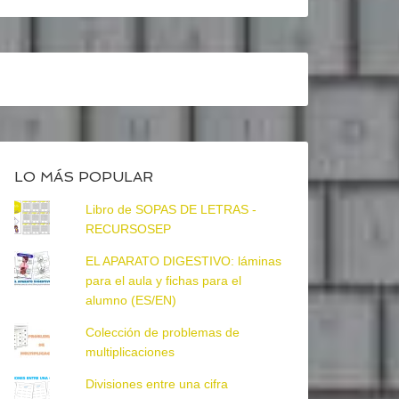
LO MÁS POPULAR
Libro de SOPAS DE LETRAS -
RECURSOSEP
EL APARATO DIGESTIVO: láminas
para el aula y fichas para el
alumno (ES/EN)
Colección de problemas de
multiplicaciones
Divisiones entre una cifra