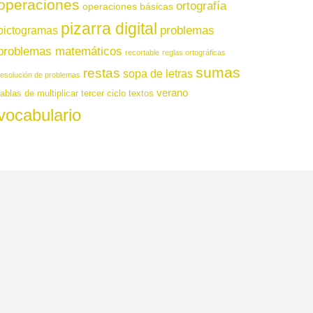
operaciones
ortografía
operaciones básicas
pizarra digital
pictogramas
problemas
problemas matemáticos
recortable
reglas ortográficas
sumas
restas
sopa de letras
resolución de problemas
verano
tablas de multiplicar
tercer ciclo
textos
vocabulario