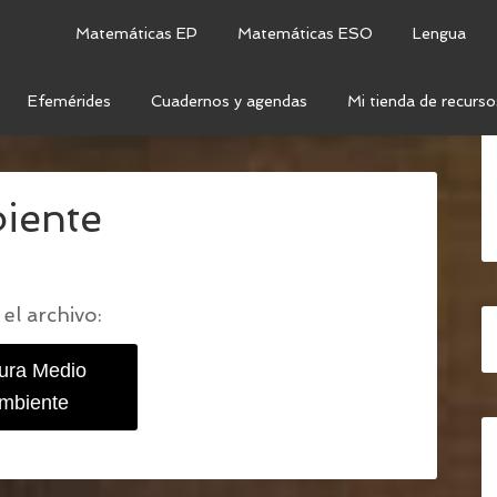
Matemáticas EP
Matemáticas ESO
Lengua
Efemérides
Cuadernos y agendas
Mi tienda de recurso
IVA POR EL DÍA DEL MEDIO AMBIENTE
/
LECTURA
iente
el archivo:
tura Medio
mbiente