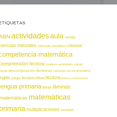
ETIQUETAS
actividades
aula
ABN
cartilla
ciencias naturales
colorear
ciencias sociales
competencia matemática
comprensión lectora
cuaderno actividades
cálculo
descomposición
divisiones
gramática
mental
expresión escrita
lectura
inglés
juego
lectoescritura
lectura comprensiva
lengua primaria
láminas
letras
matemáticas
matemáticas
primaria
multiplicaciones
navidad