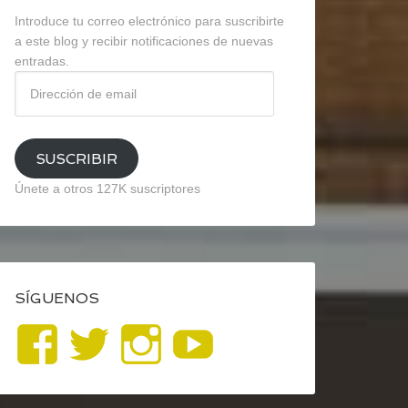
Introduce tu correo electrónico para suscribirte
a este blog y recibir notificaciones de nuevas
entradas.
Dirección
de
email
SUSCRIBIR
Únete a otros 127K suscriptores
SÍGUENOS
Ver
Ver
Ver
YouTube
perfil
perfil
perfil