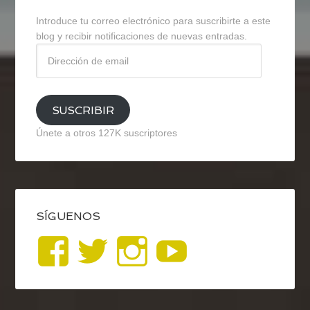
Introduce tu correo electrónico para suscribirte a este
blog y recibir notificaciones de nuevas entradas.
Dirección
de
email
SUSCRIBIR
Únete a otros 127K suscriptores
SÍGUENOS
Ver
Ver
Ver
YouTub
perfil
perfil
perfil