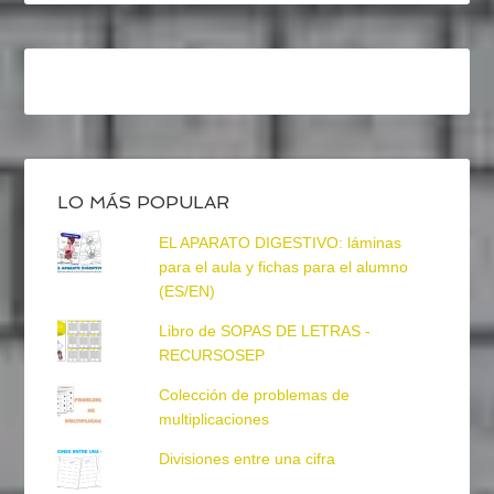
LO MÁS POPULAR
EL APARATO DIGESTIVO: láminas
para el aula y fichas para el alumno
(ES/EN)
Libro de SOPAS DE LETRAS -
RECURSOSEP
Colección de problemas de
multiplicaciones
Divisiones entre una cifra