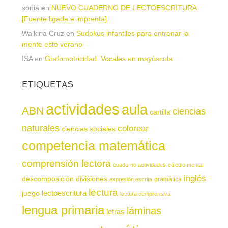
sonia
en
NUEVO CUADERNO DE LECTOESCRITURA
[Fuente ligada e imprenta]
Walkiria Cruz
en
Sudokus infantiles para entrenar la
mente este verano
ISA
en
Grafomotricidad. Vocales en mayúscula
ETIQUETAS
actividades
aula
ABN
ciencias
cartilla
naturales
colorear
ciencias sociales
competencia matemática
comprensión lectora
cuaderno actividades
cálculo mental
inglés
descomposición
divisiones
gramática
expresión escrita
lectura
juego
lectoescritura
lectura comprensiva
lengua primaria
láminas
letras