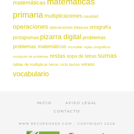
matemáticas
matemáticas
primaria
multiplicaciones
navidad
operaciones
ortografía
operaciones básicas
pizarra digital
pictogramas
problemas
problemas matemáticos
recortable
reglas ortográficas
sumas
restas
sopa de letras
resolución de problemas
verano
tablas de multiplicar
tercer ciclo
textos
vocabulario
INICIO
AVISO LEGAL
CONTACTO
WWW.RECURSOSEP.COM - COPYRIGHT 2026