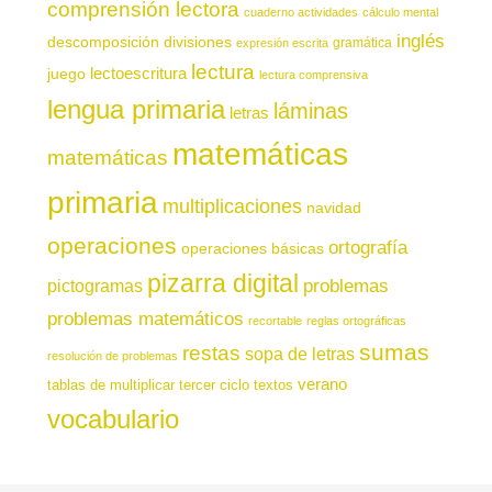
comprensión lectora
cuaderno actividades
cálculo mental
inglés
descomposición
divisiones
gramática
expresión escrita
lectura
juego
lectoescritura
lectura comprensiva
lengua primaria
láminas
letras
matemáticas
matemáticas
primaria
multiplicaciones
navidad
operaciones
ortografía
operaciones básicas
pizarra digital
pictogramas
problemas
problemas matemáticos
recortable
reglas ortográficas
sumas
restas
sopa de letras
resolución de problemas
verano
tablas de multiplicar
tercer ciclo
textos
vocabulario