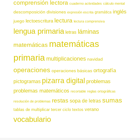
comprensión lectora
cuaderno actividades
cálculo mental
inglés
descomposición
divisiones
gramática
expresión escrita
lectura
juego
lectoescritura
lectura comprensiva
lengua primaria
láminas
letras
matemáticas
matemáticas
primaria
multiplicaciones
navidad
operaciones
ortografía
operaciones básicas
pizarra digital
pictogramas
problemas
problemas matemáticos
recortable
reglas ortográficas
sumas
restas
sopa de letras
resolución de problemas
verano
tablas de multiplicar
tercer ciclo
textos
vocabulario