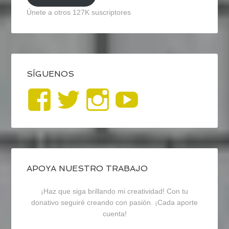
Únete a otros 127K suscriptores
SÍGUENOS
Ver
Ver
Ver
YouTub
perfil
perfil
perfil
de
de
de
blogrecursosep
recursosep
recursosep
APOYA NUESTRO TRABAJO
¡Haz que siga brillando mi creatividad! Con tu
en
en
en
donativo seguiré creando con pasión. ¡Cada aporte
cuenta!
Facebook
Twitter
Instagram