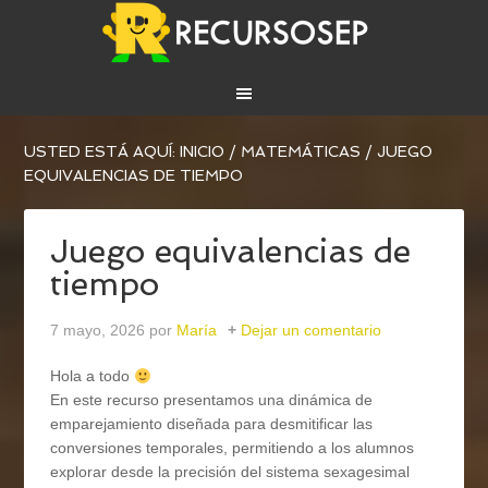
USTED ESTÁ AQUÍ:
INICIO
/
MATEMÁTICAS
/
JUEGO
EQUIVALENCIAS DE TIEMPO
Juego equivalencias de
tiempo
7 mayo, 2026
por
María
Dejar un comentario
Hola a todo
En este recurso presentamos una dinámica de
emparejamiento diseñada para desmitificar las
conversiones temporales, permitiendo a los alumnos
explorar desde la precisión del sistema sexagesimal