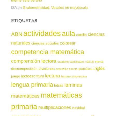
mente este verano
ISA
en
Grafomotricidad. Vocales en mayúscula
ETIQUETAS
actividades
aula
ABN
ciencias
cartilla
naturales
colorear
ciencias sociales
competencia matemática
comprensión lectora
cuaderno actividades
cálculo mental
inglés
descomposición
divisiones
gramática
expresión escrita
lectura
juego
lectoescritura
lectura comprensiva
lengua primaria
láminas
letras
matemáticas
matemáticas
primaria
multiplicaciones
navidad