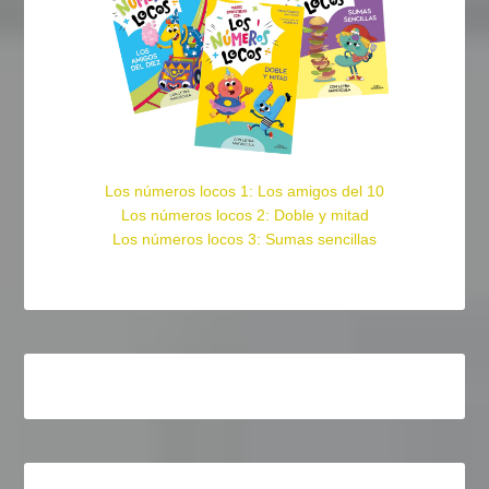
Los números locos 1: Los amigos del 10
Los números locos 2: Doble y mitad
Los números locos 3: Sumas sencillas