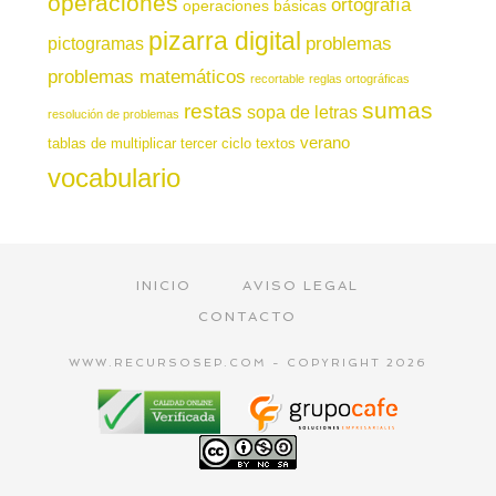
operaciones
ortografía
operaciones básicas
pizarra digital
pictogramas
problemas
problemas matemáticos
recortable
reglas ortográficas
sumas
restas
sopa de letras
resolución de problemas
verano
tablas de multiplicar
tercer ciclo
textos
vocabulario
INICIO
AVISO LEGAL
CONTACTO
WWW.RECURSOSEP.COM - COPYRIGHT 2026