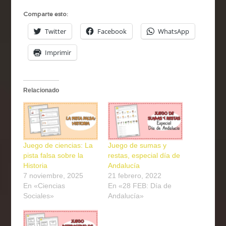
Comparte esto:
Twitter
Facebook
WhatsApp
Imprimir
Relacionado
Juego de ciencias: La
Juego de sumas y
pista falsa sobre la
restas, especial día de
Historia
Andalucía
7 noviembre, 2025
21 febrero, 2022
En «Ciencias
En «28 FEB: Día de
Sociales»
Andalucía»