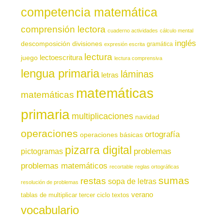
competencia matemática
comprensión lectora
cuaderno actividades
cálculo mental
inglés
descomposición
divisiones
gramática
expresión escrita
lectura
juego
lectoescritura
lectura comprensiva
lengua primaria
láminas
letras
matemáticas
matemáticas
primaria
multiplicaciones
navidad
operaciones
ortografía
operaciones básicas
pizarra digital
pictogramas
problemas
problemas matemáticos
recortable
reglas ortográficas
sumas
restas
sopa de letras
resolución de problemas
verano
tablas de multiplicar
tercer ciclo
textos
vocabulario