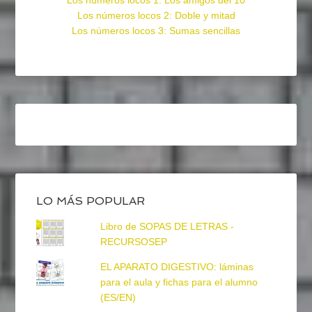
Los números locos 1: Los amigos del 10
Los números locos 2: Doble y mitad
Los números locos 3: Sumas sencillas
LO MÁS POPULAR
Libro de SOPAS DE LETRAS -
RECURSOSEP
EL APARATO DIGESTIVO: láminas
para el aula y fichas para el alumno
(ES/EN)