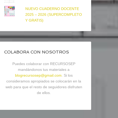
NUEVO CUADERNO DOCENTE
2025 – 2026 (SUPERCOMPLETO
Y GRATIS)
COLABORA CON NOSOTROS
Puedes colaborar con RECURSOSEP
mandándonos tus materiales a
blogrecursosep@gmail.com
. Si los
consideramos apropiados se colocarán en la
web para que el resto de seguidores disfruten
de ellos.