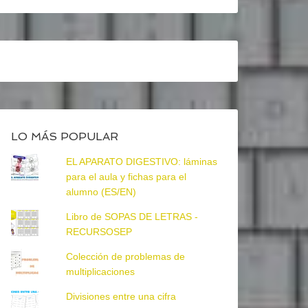
LO MÁS POPULAR
EL APARATO DIGESTIVO: láminas
para el aula y fichas para el
alumno (ES/EN)
Libro de SOPAS DE LETRAS -
RECURSOSEP
Colección de problemas de
multiplicaciones
Divisiones entre una cifra