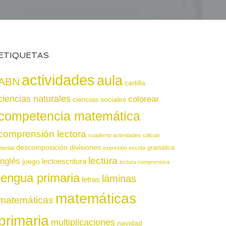
ETIQUETAS
actividades
aula
ABN
cartilla
ciencias naturales
colorear
ciencias sociales
competencia matemática
comprensión lectora
cuaderno actividades
cálculo
descomposición
divisiones
gramática
mental
expresión escrita
lectura
inglés
juego
lectoescritura
lectura comprensiva
lengua primaria
láminas
letras
matemáticas
matemáticas
primaria
multiplicaciones
navidad