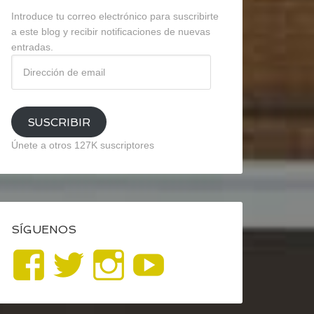
Introduce tu correo electrónico para suscribirte
a este blog y recibir notificaciones de nuevas
entradas.
Dirección
de
email
SUSCRIBIR
Únete a otros 127K suscriptores
SÍGUENOS
Ver
Ver
Ver
YouTube
perfil
perfil
perfil