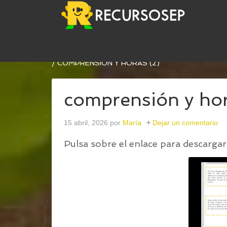
USTED ESTÁ AQUÍ:
INICIO
/
COMPRENSIÓN LEC
/
COMPRENSIÓN Y HORAS (2)
comprensión y hor
15 abril, 2026
por
María
Dejar un comentario
Pulsa sobre el enlace para descargar 