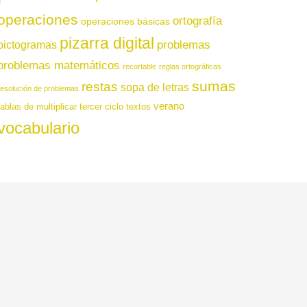
operaciones
ortografía
operaciones básicas
pizarra digital
pictogramas
problemas
problemas matemáticos
recortable
reglas ortográficas
sumas
restas
sopa de letras
resolución de problemas
verano
tablas de multiplicar
tercer ciclo
textos
vocabulario