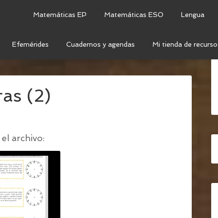
Matemáticas EP
Matemáticas ESO
Lengua
Efemérides
Cuadernos y agendas
Mi tienda de recurso
TORA Y RAZONAMIENTO MATEMÁTICO CON EL RELOJ
as (2)
el archivo: