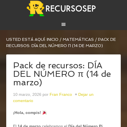
USTED ESTÁ AQUÍ:
INICIO
/
MATEMÁTICAS
/
PACK DE
RECURSOS: DÍA DEL NÚMERO Π (14 DE MARZO)
Pack de recursos: DÍA
DEL NÚMERO π (14 de
marzo)
10 marzo, 2026
por
Fran Franco
Dejar un
comentario
¡Hola, compis!
El
14 de marzo
celebramos el
Día del Número Pi