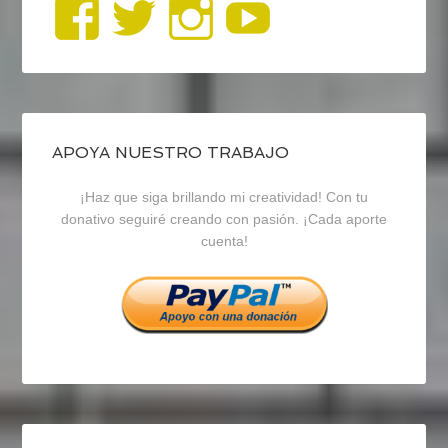
Ver
Ver
Ver
YouTub
perfil
perfil
perfil
de
de
de
blogrecursosep
recursosep
recursosep
APOYA NUESTRO TRABAJO
¡Haz que siga brillando mi creatividad! Con tu
en
en
en
donativo seguiré creando con pasión. ¡Cada aporte
cuenta!
Facebook
Twitter
Instagram