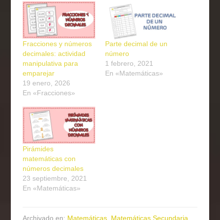
Fracciones y números
Parte decimal de un
decimales: actividad
número
manipulativa para
1 febrero, 2021
emparejar
En «Matemáticas»
19 enero, 2026
En «Fracciones»
Pirámides
matemáticas con
números decimales
23 septiembre, 2021
En «Matemáticas»
Archivado en:
Matemáticas
,
Matemáticas Secundaria
,