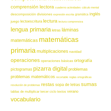
comprensión lectora
cuaderno actividades
cálculo mental
inglés
descomposición
divisiones
gramática
expresión escrita
lectura
juego
lectoescritura
lectura comprensiva
lengua primaria
láminas
letras
matemáticas
matemáticas
primaria
multiplicaciones
navidad
operaciones
ortografía
operaciones básicas
pizarra digital
pictogramas
problemas
problemas matemáticos
recortable
reglas ortográficas
sumas
restas
sopa de letras
resolución de problemas
verano
tablas de multiplicar
tercer ciclo
textos
vocabulario