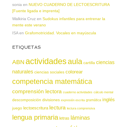
sonia
en
NUEVO CUADERNO DE LECTOESCRITURA
[Fuente ligada e imprenta]
Walkiria Cruz
en
Sudokus infantiles para entrenar la
mente este verano
ISA
en
Grafomotricidad. Vocales en mayúscula
ETIQUETAS
actividades
aula
ABN
ciencias
cartilla
naturales
colorear
ciencias sociales
competencia matemática
comprensión lectora
cuaderno actividades
cálculo mental
inglés
descomposición
divisiones
gramática
expresión escrita
lectura
juego
lectoescritura
lectura comprensiva
lengua primaria
láminas
letras