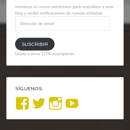
Introduce tu correo electrónico para suscribirte a este
blog y recibir notificaciones de nuevas entradas.
Dirección
de
email
SUSCRIBIR
Únete a otros 127K suscriptores
SÍGUENOS
Ver
Ver
Ver
YouTub
perfil
perfil
perfil