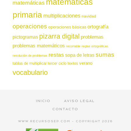
matemáticas
matemáticas
primaria
multiplicaciones
navidad
operaciones
ortografía
operaciones básicas
pizarra digital
pictogramas
problemas
problemas matemáticos
recortable
reglas ortográficas
sumas
restas
sopa de letras
resolución de problemas
verano
tablas de multiplicar
tercer ciclo
textos
vocabulario
INICIO
AVISO LEGAL
CONTACTO
WWW.RECURSOSEP.COM - COPYRIGHT 2026