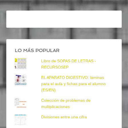
LO MÁS POPULAR
Libro de SOPAS DE LETRAS -
RECURSOSEP
EL APARATO DIGESTIVO: láminas
para el aula y fichas para el alumno
(ES/EN)
Colección de problemas de
multiplicaciones
Divisiones entre una cifra