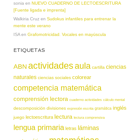
sonia
en
NUEVO CUADERNO DE LECTOESCRITURA
[Fuente ligada e imprenta]
Walkiria Cruz
en
Sudokus infantiles para entrenar la
mente este verano
ISA
en
Grafomotricidad. Vocales en mayúscula
ETIQUETAS
actividades
aula
ABN
ciencias
cartilla
naturales
colorear
ciencias sociales
competencia matemática
comprensión lectora
cuaderno actividades
cálculo mental
inglés
descomposición
divisiones
gramática
expresión escrita
lectura
juego
lectoescritura
lectura comprensiva
lengua primaria
láminas
letras