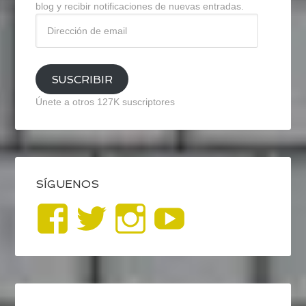
blog y recibir notificaciones de nuevas entradas.
Dirección
de
email
SUSCRIBIR
Únete a otros 127K suscriptores
SÍGUENOS
Ver
Ver
Ver
YouTub
perfil
perfil
perfil
de
de
de