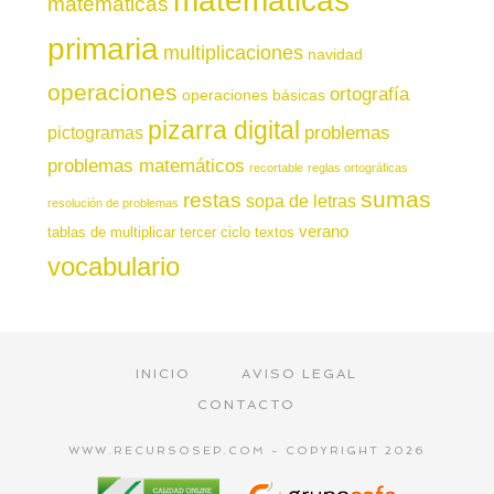
matemáticas
matemáticas
primaria
multiplicaciones
navidad
operaciones
ortografía
operaciones básicas
pizarra digital
pictogramas
problemas
problemas matemáticos
recortable
reglas ortográficas
sumas
restas
sopa de letras
resolución de problemas
verano
tablas de multiplicar
tercer ciclo
textos
vocabulario
INICIO
AVISO LEGAL
CONTACTO
WWW.RECURSOSEP.COM - COPYRIGHT 2026