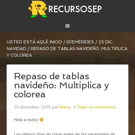
USTED ESTÁ AQUÍ:
INICIO
/
EFEMÉRIDES
/
25 DIC:
NAVIDAD
/
REPASO DE TABLAS NAVIDEÑO: MULTIPLICA
Y COLOREA
Repaso de tablas
navideño: Multiplica y
colorea
15 diciembre, 2025
por
María
Dejar un comentario
Hola a todos
Los últimos días de clase antes de las vacaciones de