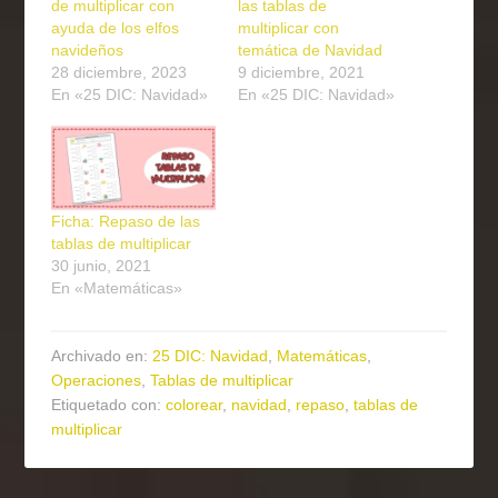
de multiplicar con
las tablas de
ayuda de los elfos
multiplicar con
navideños
temática de Navidad
28 diciembre, 2023
9 diciembre, 2021
En «25 DIC: Navidad»
En «25 DIC: Navidad»
Ficha: Repaso de las
tablas de multiplicar
30 junio, 2021
En «Matemáticas»
Archivado en:
25 DIC: Navidad
,
Matemáticas
,
Operaciones
,
Tablas de multiplicar
Etiquetado con:
colorear
,
navidad
,
repaso
,
tablas de
multiplicar