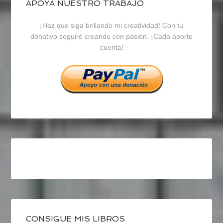
blogrecursosep
recursosep
recursosep
APOYA NUESTRO TRABAJO
¡Haz que siga brillando mi creatividad! Con tu
en
en
en
donativo seguiré creando con pasión. ¡Cada aporte
cuenta!
Facebook
Twitter
Instagram
CONSIGUE MIS LIBROS