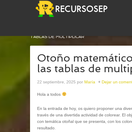
USTED ESTÁ AQUÍ:
INICIO
/
MATEMÁTICAS
/
OT
TABLAS DE MULTIPLICAR
Otoño matemático
las tablas de multi
22 septiembre, 2025
por
María
Dejar un coment
Hola a todos
En la entrada de hoy, os quiero proponer una divert
través de una divertida actividad de colorear. El ob
con temática otoñal que se presenta, con los colore
resultado.