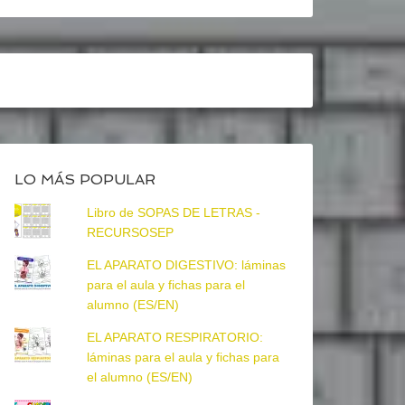
LO MÁS POPULAR
Libro de SOPAS DE LETRAS -
RECURSOSEP
EL APARATO DIGESTIVO: láminas
para el aula y fichas para el
alumno (ES/EN)
EL APARATO RESPIRATORIO:
láminas para el aula y fichas para
el alumno (ES/EN)