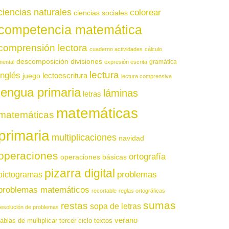
ciencias naturales
colorear
ciencias sociales
competencia matemática
comprensión lectora
cuaderno actividades
cálculo
descomposición
divisiones
gramática
mental
expresión escrita
lectura
inglés
juego
lectoescritura
lectura comprensiva
lengua primaria
láminas
letras
matemáticas
matemáticas
primaria
multiplicaciones
navidad
operaciones
ortografía
operaciones básicas
pizarra digital
pictogramas
problemas
problemas matemáticos
recortable
reglas ortográficas
sumas
restas
sopa de letras
resolución de problemas
verano
tablas de multiplicar
tercer ciclo
textos