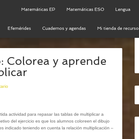
Matemáticas EP
Matemáticas ESO
Lengua
Efemérides
Cuadernos y agendas
Mi tienda de recurso
OÑO MATEMÁTICO: COLOREA Y APRENDE LAS
: Colorea y aprende
plicar
ario
ida actividad para repasar las tablas de multiplicar a
jetivo del ejercicio es que los alumnos coloreen el dibujo
s indicado teniendo en cuenta la relación multiplicación –