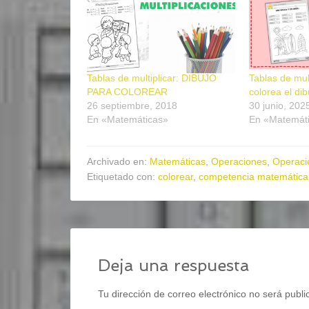
Tablas de multiplicar: DIBUJO
Tablas de mul
PARA COLOREAR
colorea el di
26 septiembre, 2018
30 junio, 202
En «Matemáticas»
En «Matemát
Archivado en:
Matemáticas
,
Operaciones
,
Operaci
Etiquetado con:
colorear
,
competencia matemática
Deja una respuesta
Tu dirección de correo electrónico no será publi