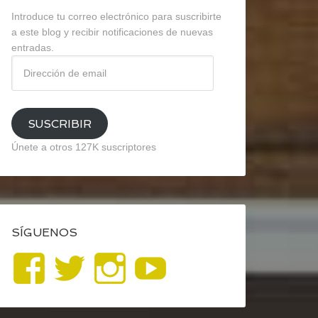
Introduce tu correo electrónico para suscribirte
a este blog y recibir notificaciones de nuevas
entradas.
Dirección
de
email
SUSCRIBIR
Únete a otros 127K suscriptores
SÍGUENOS
Ver
Ver
Ver
YouTube
perfil
perfil
perfil