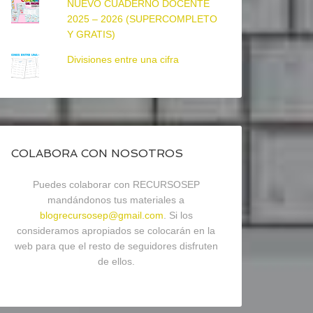
NUEVO CUADERNO DOCENTE
2025 – 2026 (SUPERCOMPLETO
Y GRATIS)
Divisiones entre una cifra
COLABORA CON NOSOTROS
Puedes colaborar con RECURSOSEP
mandándonos tus materiales a
blogrecursosep@gmail.com
. Si los
consideramos apropiados se colocarán en la
web para que el resto de seguidores disfruten
de ellos.