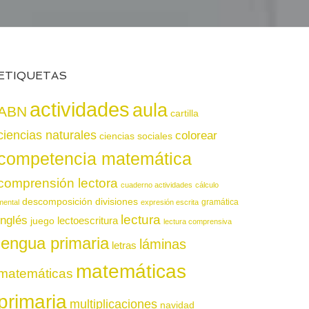
ETIQUETAS
actividades
aula
ABN
cartilla
ciencias naturales
colorear
ciencias sociales
competencia matemática
comprensión lectora
cuaderno actividades
cálculo
descomposición
divisiones
gramática
mental
expresión escrita
lectura
inglés
juego
lectoescritura
lectura comprensiva
lengua primaria
láminas
letras
matemáticas
matemáticas
primaria
multiplicaciones
navidad