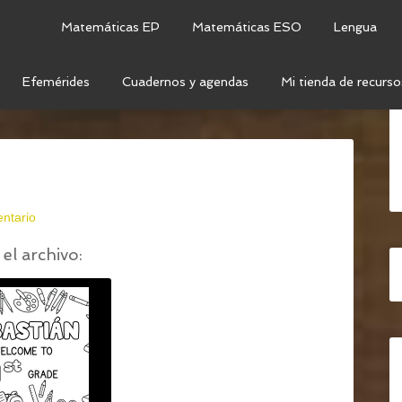
Matemáticas EP
Matemáticas ESO
Lengua
Efemérides
Cuadernos y agendas
Mi tienda de recurso
ANVA HOJAS CON EL NOMBRE DE TUS ALUMNOS/AS
/
ntario
el archivo: