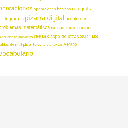
operaciones
ortografía
operaciones básicas
pizarra digital
pictogramas
problemas
problemas matemáticos
recortable
reglas ortográficas
sumas
restas
sopa de letras
resolución de problemas
verano
tablas de multiplicar
tercer ciclo
textos
vocabulario