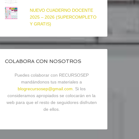
NUEVO CUADERNO DOCENTE
2025 – 2026 (SUPERCOMPLETO
Y GRATIS)
COLABORA CON NOSOTROS
Puedes colaborar con RECURSOSEP
mandándonos tus materiales a
blogrecursosep@gmail.com
. Si los
consideramos apropiados se colocarán en la
web para que el resto de seguidores disfruten
de ellos.