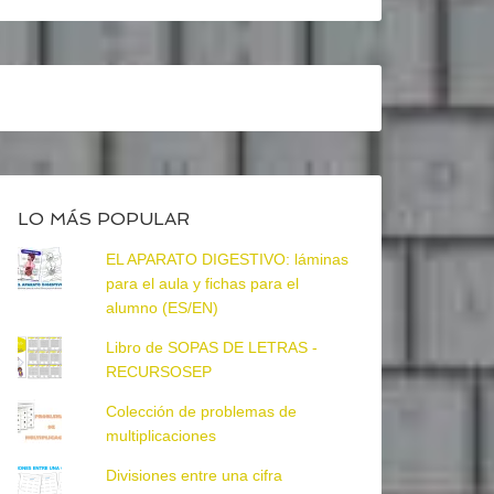
LO MÁS POPULAR
EL APARATO DIGESTIVO: láminas
para el aula y fichas para el
alumno (ES/EN)
Libro de SOPAS DE LETRAS -
RECURSOSEP
Colección de problemas de
multiplicaciones
Divisiones entre una cifra