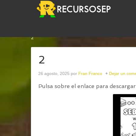
USTED ESTÁ AQUÍ:
INICIO
/
PERSONALIZA EN C
2
2
26 agosto, 2025
por
Fran Franco
Dejar un come
Pulsa sobre el enlace para descargar 