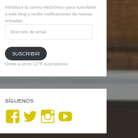
Introduce tu correo electrónico para suscribirte
a este blog y recibir notificaciones de nuevas
entradas.
Dirección
de
email
SUSCRIBIR
Únete a otros 127K suscriptores
SÍGUENOS
Ver
Ver
Ver
YouTube
perfil
perfil
perfil