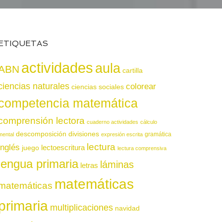
ETIQUETAS
actividades
aula
ABN
cartilla
ciencias naturales
colorear
ciencias sociales
competencia matemática
comprensión lectora
cuaderno actividades
cálculo
descomposición
divisiones
gramática
mental
expresión escrita
lectura
inglés
juego
lectoescritura
lectura comprensiva
lengua primaria
láminas
letras
matemáticas
matemáticas
primaria
multiplicaciones
navidad