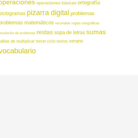
operaciones
ortografía
operaciones básicas
pizarra digital
pictogramas
problemas
problemas matemáticos
recortable
reglas ortográficas
sumas
restas
sopa de letras
resolución de problemas
verano
tablas de multiplicar
tercer ciclo
textos
vocabulario