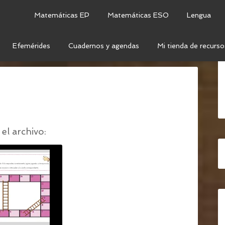
Matemáticas EP
Matemáticas ESO
Lengua
Efemérides
Cuadernos y agendas
Mi tienda de recurso
NTAS SOBRE EL 8M
/
TABLERO 8M (1)
el archivo: