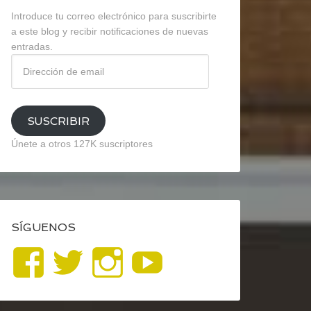
Introduce tu correo electrónico para suscribirte
a este blog y recibir notificaciones de nuevas
entradas.
Dirección
de
email
SUSCRIBIR
Únete a otros 127K suscriptores
SÍGUENOS
Ver
Ver
Ver
YouTube
perfil
perfil
perfil