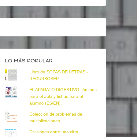
LO MÁS POPULAR
Libro de SOPAS DE LETRAS -
RECURSOSEP
EL APARATO DIGESTIVO: láminas
para el aula y fichas para el
alumno (ES/EN)
Colección de problemas de
multiplicaciones
Divisiones entre una cifra