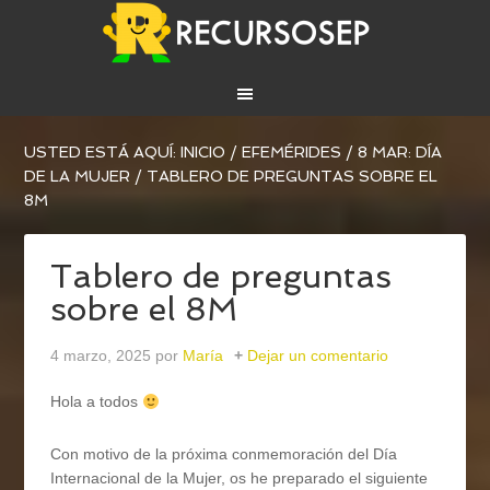
USTED ESTÁ AQUÍ:
INICIO
/
EFEMÉRIDES
/
8 MAR: DÍA
DE LA MUJER
/
TABLERO DE PREGUNTAS SOBRE EL
8M
Tablero de preguntas
sobre el 8M
4 marzo, 2025
por
María
Dejar un comentario
Hola a todos
Con motivo de la próxima conmemoración del Día
Internacional de la Mujer, os he preparado el siguiente