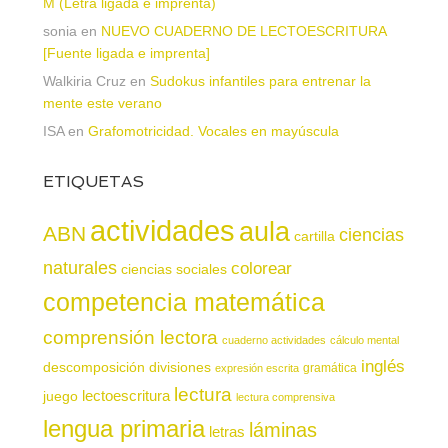
M (Letra ligada e imprenta)
sonia
en
NUEVO CUADERNO DE LECTOESCRITURA
[Fuente ligada e imprenta]
Walkiria Cruz
en
Sudokus infantiles para entrenar la
mente este verano
ISA
en
Grafomotricidad. Vocales en mayúscula
ETIQUETAS
actividades
aula
ABN
ciencias
cartilla
naturales
colorear
ciencias sociales
competencia matemática
comprensión lectora
cuaderno actividades
cálculo mental
inglés
descomposición
divisiones
gramática
expresión escrita
lectura
juego
lectoescritura
lectura comprensiva
lengua primaria
láminas
letras