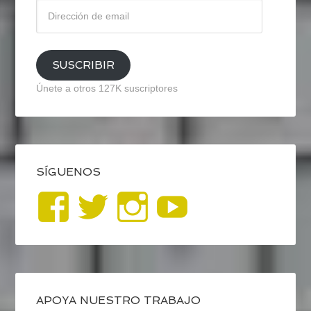
Dirección
de
email
SUSCRIBIR
Únete a otros 127K suscriptores
SÍGUENOS
Ver
Ver
Ver
YouTub
perfil
perfil
perfil
de
de
de
blogrecursosep
recursosep
recursosep
APOYA NUESTRO TRABAJO