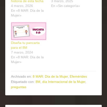
historia de esta fecha
3 marzo, 2025
4 marzo, 2026
En «Sin categoría»
En «8 MAR: Día de la
Mujer»
Diseña tu pancarta
para el 8M
7 marzo, 2024
En «8 MAR: Día de la
Mujer»
Archivado en:
8 MAR: Día de la Mujer
,
Efemérides
Etiquetado con:
8M
,
día Internacional de la Mujer
,
preguntas