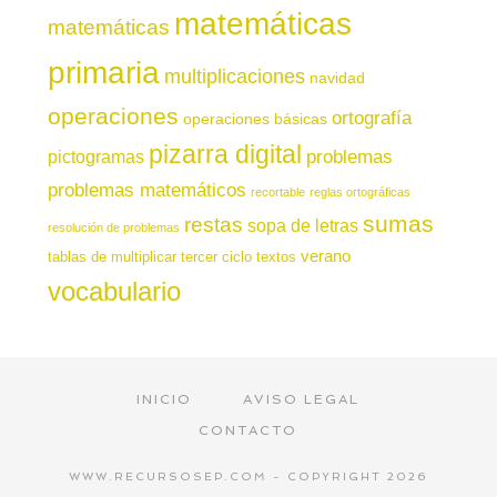
matemáticas
matemáticas
primaria
multiplicaciones
navidad
operaciones
ortografía
operaciones básicas
pizarra digital
pictogramas
problemas
problemas matemáticos
recortable
reglas ortográficas
sumas
restas
sopa de letras
resolución de problemas
verano
tablas de multiplicar
tercer ciclo
textos
vocabulario
INICIO
AVISO LEGAL
CONTACTO
WWW.RECURSOSEP.COM - COPYRIGHT 2026