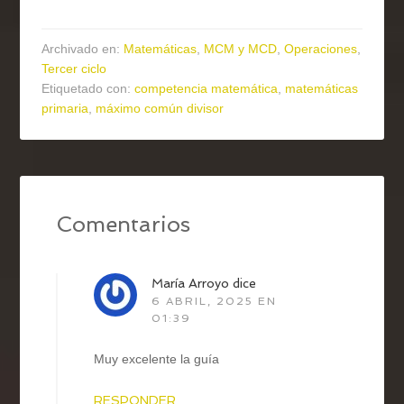
Archivado en:
Matemáticas
,
MCM y MCD
,
Operaciones
,
Tercer ciclo
Etiquetado con:
competencia matemática
,
matemáticas
primaria
,
máximo común divisor
Comentarios
María Arroyo
dice
6 ABRIL, 2025 EN
01:39
Muy excelente la guía
RESPONDER