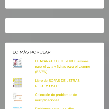
LO MÁS POPULAR
EL APARATO DIGESTIVO: láminas
para el aula y fichas para el alumno
(ES/EN)
Libro de SOPAS DE LETRAS -
RECURSOSEP
Colección de problemas de
multiplicaciones
Divisiones entre una cifra