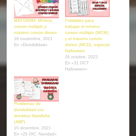
MATGRAM: Mínimo
Foldables para
común múltiplo y
trabajar el mínimo
máximo común divisor
común múltiplo (MCM)
18 noviembre, 2021
y el máximo común
En «Divisibilidad»
divisor (MCD), especial
Halloween
26 octubre, 2022
En «31 OCT:
Halloween»
Problemas de
divisibilidad con
temática Navideña
(ABP)
15 diciembre, 2021
En «25 DIC: Navidad»