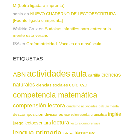
M (Letra ligada e imprenta)
sonia
en
NUEVO CUADERNO DE LECTOESCRITURA
[Fuente ligada e imprenta]
Walkiria Cruz
en
Sudokus infantiles para entrenar la
mente este verano
ISA
en
Grafomotricidad. Vocales en mayúscula
ETIQUETAS
actividades
aula
ABN
ciencias
cartilla
naturales
colorear
ciencias sociales
competencia matemática
comprensión lectora
cuaderno actividades
cálculo mental
inglés
descomposición
divisiones
gramática
expresión escrita
lectura
juego
lectoescritura
lectura comprensiva
lengua primaria
láminas
letras