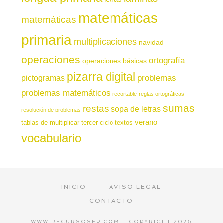
matemáticas
matemáticas
primaria
multiplicaciones
navidad
operaciones
ortografía
operaciones básicas
pizarra digital
pictogramas
problemas
problemas matemáticos
recortable
reglas ortográficas
sumas
restas
sopa de letras
resolución de problemas
verano
tablas de multiplicar
tercer ciclo
textos
vocabulario
INICIO
AVISO LEGAL
CONTACTO
WWW.RECURSOSEP.COM - COPYRIGHT 2026