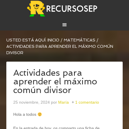
USTED ESTÁ AQUÍ:
INICIO
/
MATEMÁTICAS
/
ACTIVIDADES PARA APRENDER EL MÁXIMO COMÚN
DIVISOR
Actividades para
aprender el máximo
común divisor
25 noviembre, 2024
por
María
1 comentario
Hola a todos
En la entrada de hoy, os comparto una ficha de