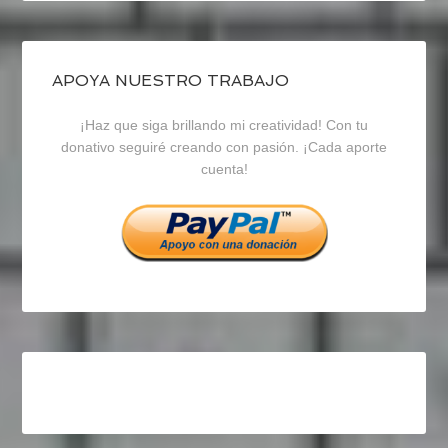
de
de
de
blogrecursosep
recursosep
recursosep
APOYA NUESTRO TRABAJO
¡Haz que siga brillando mi creatividad! Con tu
en
en
en
donativo seguiré creando con pasión. ¡Cada aporte
cuenta!
Facebook
Twitter
Instagram