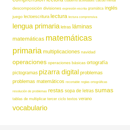
cuaderno actividades
cálculo mental
inglés
descomposición
divisiones
gramática
expresión escrita
lectura
juego
lectoescritura
lectura comprensiva
lengua primaria
láminas
letras
matemáticas
matemáticas
primaria
multiplicaciones
navidad
operaciones
ortografía
operaciones básicas
pizarra digital
pictogramas
problemas
problemas matemáticos
recortable
reglas ortográficas
sumas
restas
sopa de letras
resolución de problemas
verano
tablas de multiplicar
tercer ciclo
textos
vocabulario