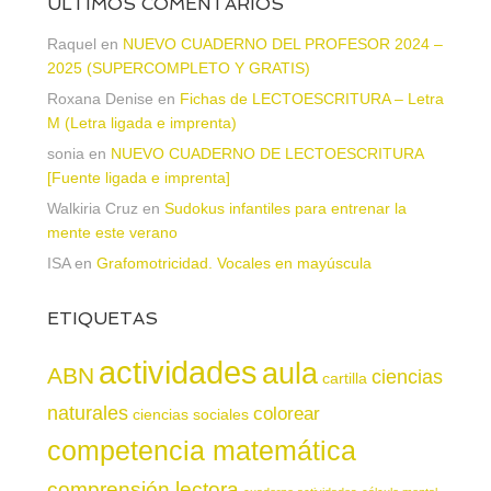
ÚLTIMOS COMENTARIOS
Raquel
en
NUEVO CUADERNO DEL PROFESOR 2024 –
2025 (SUPERCOMPLETO Y GRATIS)
Roxana Denise
en
Fichas de LECTOESCRITURA – Letra
M (Letra ligada e imprenta)
sonia
en
NUEVO CUADERNO DE LECTOESCRITURA
[Fuente ligada e imprenta]
Walkiria Cruz
en
Sudokus infantiles para entrenar la
mente este verano
ISA
en
Grafomotricidad. Vocales en mayúscula
ETIQUETAS
actividades
aula
ABN
ciencias
cartilla
naturales
colorear
ciencias sociales
competencia matemática
comprensión lectora