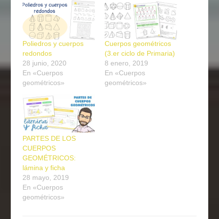
Poliedros y cuerpos
Cuerpos geométricos
redondos
(3.er ciclo de Primaria)
28 junio, 2020
8 enero, 2019
En «Cuerpos
En «Cuerpos
geométricos»
geométricos»
PARTES DE LOS
CUERPOS
GEOMÉTRICOS:
lámina y ficha
28 mayo, 2019
En «Cuerpos
geométricos»