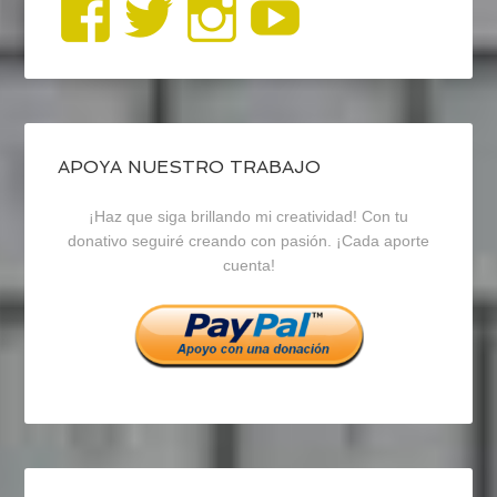
Ver
Ver
Ver
YouTub
perfil
perfil
perfil
de
de
de
blogrecursosep
recursosep
recursosep
APOYA NUESTRO TRABAJO
¡Haz que siga brillando mi creatividad! Con tu
en
en
en
donativo seguiré creando con pasión. ¡Cada aporte
cuenta!
Facebook
Twitter
Instagram