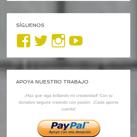
SÍGUENOS
Ver
Ver
Ver
YouTub
perfil
perfil
perfil
de
de
de
blogrecursosep
recursosep
recursosep
APOYA NUESTRO TRABAJO
¡Haz que siga brillando mi creatividad! Con tu
en
en
en
donativo seguiré creando con pasión. ¡Cada aporte
cuenta!
Facebook
Twitter
Instagram