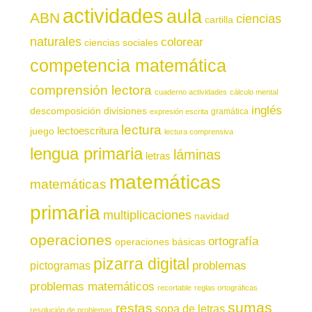
actividades
aula
ABN
ciencias
cartilla
naturales
colorear
ciencias sociales
competencia matemática
comprensión lectora
cuaderno actividades
cálculo mental
inglés
descomposición
divisiones
gramática
expresión escrita
lectura
juego
lectoescritura
lectura comprensiva
lengua primaria
láminas
letras
matemáticas
matemáticas
primaria
multiplicaciones
navidad
operaciones
ortografía
operaciones básicas
pizarra digital
pictogramas
problemas
problemas matemáticos
recortable
reglas ortográficas
sumas
restas
sopa de letras
resolución de problemas