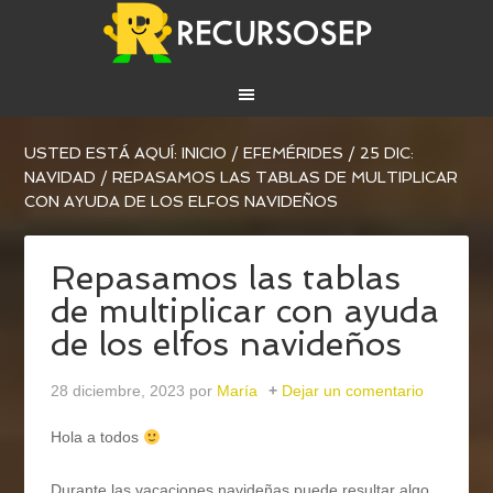
USTED ESTÁ AQUÍ:
INICIO
/
EFEMÉRIDES
/
25 DIC:
NAVIDAD
/
REPASAMOS LAS TABLAS DE MULTIPLICAR
CON AYUDA DE LOS ELFOS NAVIDEÑOS
Repasamos las tablas
de multiplicar con ayuda
de los elfos navideños
28 diciembre, 2023
por
María
Dejar un comentario
Hola a todos
Durante las vacaciones navideñas puede resultar algo