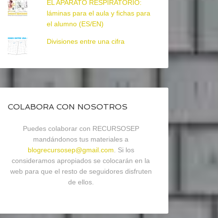
EL APARATO RESPIRATORIO:
láminas para el aula y fichas para
el alumno (ES/EN)
Divisiones entre una cifra
COLABORA CON NOSOTROS
Puedes colaborar con RECURSOSEP
mandándonos tus materiales a
blogrecursosep@gmail.com
. Si los
consideramos apropiados se colocarán en la
web para que el resto de seguidores disfruten
de ellos.