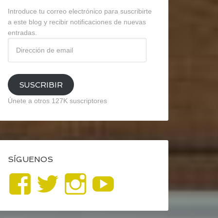
Introduce tu correo electrónico para suscribirte
a este blog y recibir notificaciones de nuevas
entradas.
Dirección
de
email
SUSCRIBIR
Únete a otros 127K suscriptores
SÍGUENOS
Ver
Ver
Ver
YouTube
perfil
perfil
perfil