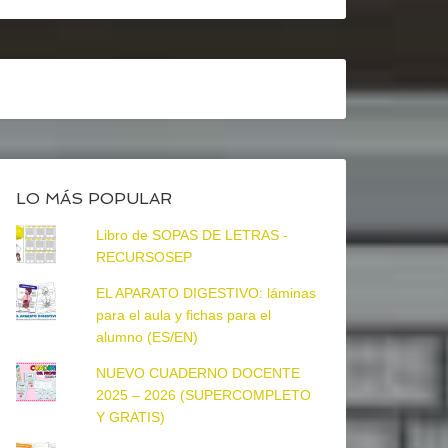
LO MÁS POPULAR
Libro de SOPAS DE LETRAS -
RECURSOSEP
EL APARATO DIGESTIVO: láminas
para el aula y fichas para el
alumno (ES/EN)
NUEVO CUADERNO DOCENTE
2025 – 2026 (SUPERCOMPLETO
Y GRATIS)