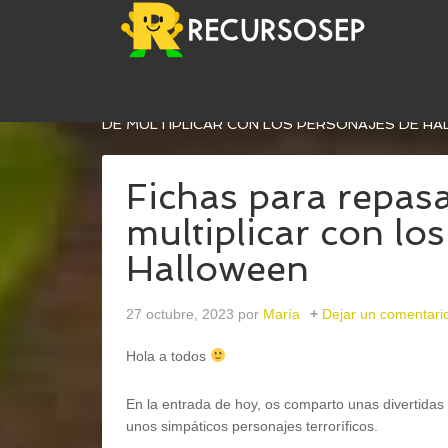
USTED ESTÁ AQUÍ:
INICIO
/
EFEMÉRIDES
/
31 O
DE MULTIPLICAR CON LOS PERSONAJES DE H
Fichas para repasa
multiplicar con lo
Halloween
27 octubre, 2023
por
María
Dejar un comentari
Hola a todos
En la entrada de hoy, os comparto unas divertidas 
unos simpáticos personajes terroríficos.