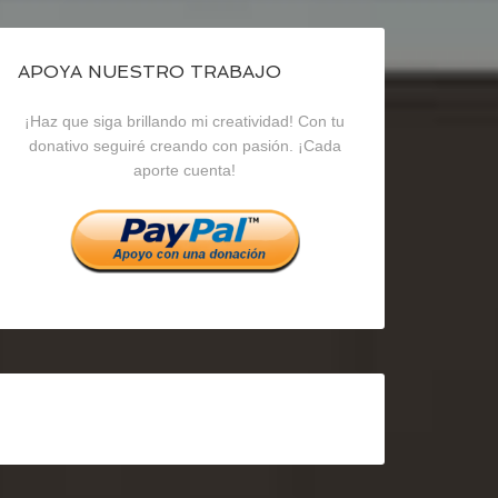
de
de
de
blogrecursosep
recursosep
recursosep
APOYA NUESTRO TRABAJO
¡Haz que siga brillando mi creatividad! Con tu
en
en
en
donativo seguiré creando con pasión. ¡Cada
aporte cuenta!
Facebook
Twitter
Instagram