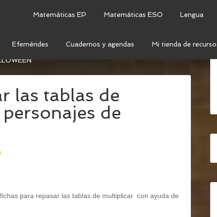
Matemáticas EP
Matemáticas ESO
Lengua
Efemérides
Cuadernos y agendas
Mi tienda de recurso
CT: HALLOWEEN
/
FICHAS PARA REPASAR LAS TABLAS
ALLOWEEN
r las tablas de
s personajes de
o
fichas para repasar las tablas de multiplicar con ayuda de