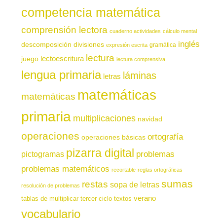
competencia matemática
comprensión lectora
cuaderno actividades
cálculo mental
inglés
descomposición
divisiones
gramática
expresión escrita
lectura
juego
lectoescritura
lectura comprensiva
lengua primaria
láminas
letras
matemáticas
matemáticas
primaria
multiplicaciones
navidad
operaciones
ortografía
operaciones básicas
pizarra digital
pictogramas
problemas
problemas matemáticos
recortable
reglas ortográficas
sumas
restas
sopa de letras
resolución de problemas
verano
tablas de multiplicar
tercer ciclo
textos
vocabulario