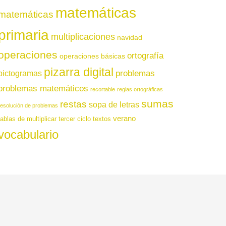
matemáticas
matemáticas
primaria
multiplicaciones
navidad
operaciones
ortografía
operaciones básicas
pizarra digital
pictogramas
problemas
problemas matemáticos
recortable
reglas ortográficas
sumas
restas
sopa de letras
resolución de problemas
verano
tablas de multiplicar
tercer ciclo
textos
vocabulario