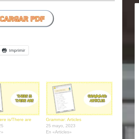
Imprimir
re is/There are
Grammar: Articles
25
25 mayo, 2023
r»
En «Articles»