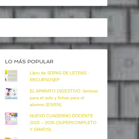
LO MÁS POPULAR
Libro de SOPAS DE LETRAS -
RECURSOSEP
EL APARATO DIGESTIVO: láminas
para el aula y fichas para el
alumno (ES/EN)
NUEVO CUADERNO DOCENTE
2025 – 2026 (SUPERCOMPLETO
Y GRATIS)