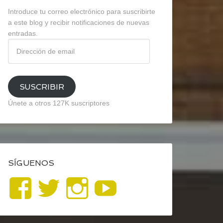
Introduce tu correo electrónico para suscribirte
a este blog y recibir notificaciones de nuevas
entradas.
Dirección
de
email
SUSCRIBIR
Únete a otros 127K suscriptores
SÍGUENOS
Ver
Ver
Ver
YouTube
perfil
perfil
perfil