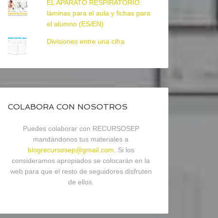
EL APARATO RESPIRATORIO:
láminas para el aula y fichas para
el alumno (ES/EN)
Divisiones entre una cifra
COLABORA CON NOSOTROS
Puedes colaborar con RECURSOSEP
mandándonos tus materiales a
blogrecursosep@gmail.com
. Si los
consideramos apropiados se colocarán en la
web para que el resto de seguidores disfruten
de ellos.