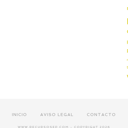
INICIO
AVISO LEGAL
CONTACTO
WWW.RECURSOSEP.COM - COPYRIGHT 2026