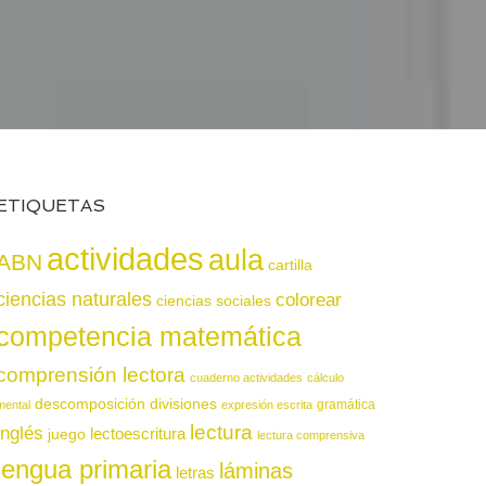
ETIQUETAS
actividades
aula
ABN
cartilla
ciencias naturales
colorear
ciencias sociales
competencia matemática
comprensión lectora
cuaderno actividades
cálculo
descomposición
divisiones
gramática
mental
expresión escrita
lectura
inglés
juego
lectoescritura
lectura comprensiva
lengua primaria
láminas
letras