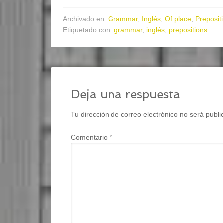
Archivado en:
Grammar
,
Inglés
,
Of place
,
Preposit
Etiquetado con:
grammar
,
inglés
,
prepositions
Deja una respuesta
Tu dirección de correo electrónico no será publi
Comentario
*