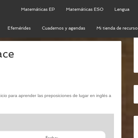
Matemáticas EP
Matemáticas ESO
Lengua
Efemérides
Cuadernos y agendas
Mi tienda de recurso
/
PREPOSITIONS OF PLACE
ace
cicio para aprender las preposiciones de lugar en inglés a