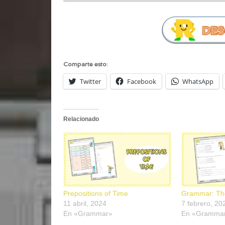
Comparte esto:
Twitter
Facebook
WhatsApp
Relacionado
Prepositions of Time
Grammar: The
11 abril, 2024
7 febrero, 20
En «Grammar»
En «Gramma