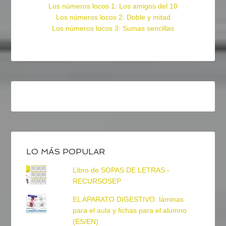
Los números locos 1: Los amigos del 10
Los números locos 2: Doble y mitad
Los números locos 3: Sumas sencillas
LO MÁS POPULAR
Libro de SOPAS DE LETRAS -
RECURSOSEP
EL APARATO DIGESTIVO: láminas
para el aula y fichas para el alumno
(ES/EN)