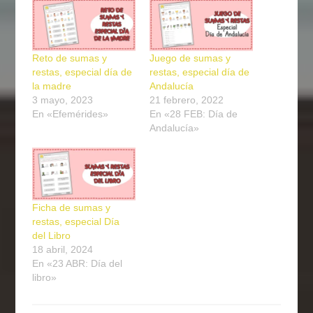
Reto de sumas y
Juego de sumas y
restas, especial día de
restas, especial día de
la madre
Andalucía
3 mayo, 2023
21 febrero, 2022
En «Efemérides»
En «28 FEB: Día de
Andalucía»
Ficha de sumas y
restas, especial Día
del Libro
18 abril, 2024
En «23 ABR: Día del
libro»