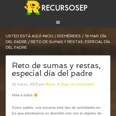
USTED ESTÁ AQUÍ:
INICIO
/
EFEMÉRIDES
/
19 MAR: DÍA
DEL PADRE
/
RETO DE SUMAS Y RESTAS, ESPECIAL DÍA
DEL PADRE
Reto de sumas y restas,
especial día del padre
16 marzo, 2023
por
María
Dejar un comentario
Hola a todos
Como sabéis, nos encanta este tipo de actividades en
los que planteamos un divertido reto con el objetivo de