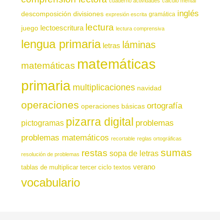
cuaderno actividades
cálculo mental
inglés
descomposición
divisiones
gramática
expresión escrita
lectura
juego
lectoescritura
lectura comprensiva
lengua primaria
láminas
letras
matemáticas
matemáticas
primaria
multiplicaciones
navidad
operaciones
ortografía
operaciones básicas
pizarra digital
pictogramas
problemas
problemas matemáticos
recortable
reglas ortográficas
sumas
restas
sopa de letras
resolución de problemas
verano
tablas de multiplicar
tercer ciclo
textos
vocabulario