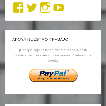
Ver
Ver
Ver
YouTub
perfil
perfil
perfil
de
de
de
blogrecursosep
recursosep
recursosep
APOYA NUESTRO TRABAJO
¡Haz que siga brillando mi creatividad! Con tu
en
en
en
donativo seguiré creando con pasión. ¡Cada aporte
cuenta!
Facebook
Twitter
Instagram