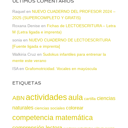
ÚLTIMOS COMENTARIOS
Raquel
en
NUEVO CUADERNO DEL PROFESOR 2024 –
2025 (SUPERCOMPLETO Y GRATIS)
Roxana Denise
en
Fichas de LECTOESCRITURA – Letra
M (Letra ligada e imprenta)
sonia
en
NUEVO CUADERNO DE LECTOESCRITURA
[Fuente ligada e imprenta]
Walkiria Cruz
en
Sudokus infantiles para entrenar la
mente este verano
ISA
en
Grafomotricidad. Vocales en mayúscula
ETIQUETAS
actividades
aula
ABN
ciencias
cartilla
naturales
colorear
ciencias sociales
competencia matemática
comprensión lectora