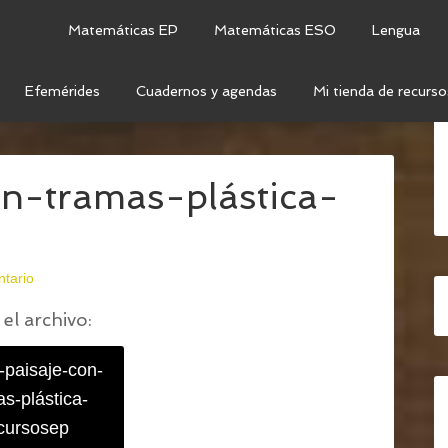
Matemáticas EP
Matemáticas ESO
Lengua
Efemérides
Cuadernos y agendas
Mi tienda de recurso
 PAISAJE CON TRAMAS
/
LÁMINA-PAISAJE-CON-
n-tramas-plástica-
ntario
el archivo:
-paisaje-con-
s-plástica-
cursosep