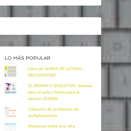
LO MÁS POPULAR
Libro de SOPAS DE LETRAS -
RECURSOSEP
EL APARATO DIGESTIVO: láminas
para el aula y fichas para el
alumno (ES/EN)
Colección de problemas de
multiplicaciones
Divisiones entre una cifra