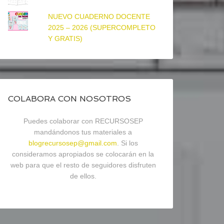
NUEVO CUADERNO DOCENTE
2025 – 2026 (SUPERCOMPLETO
Y GRATIS)
COLABORA CON NOSOTROS
Puedes colaborar con RECURSOSEP
mandándonos tus materiales a
blogrecursosep@gmail.com
. Si los
consideramos apropiados se colocarán en la
web para que el resto de seguidores disfruten
de ellos.