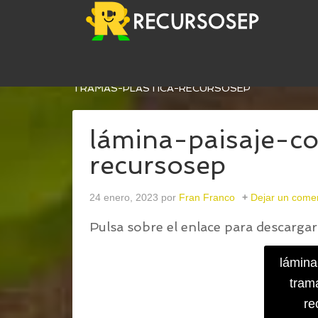
USTED ESTÁ AQUÍ:
INICIO
/
LÁMINA PLÁSTICA -
TRAMAS-PLÁSTICA-RECURSOSEP
lámina-paisaje-co
recursosep
24 enero, 2023
por
Fran Franco
Dejar un come
Pulsa sobre el enlace para descargar 
lámina
trama
re