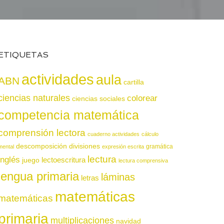
ETIQUETAS
actividades
aula
ABN
cartilla
ciencias naturales
colorear
ciencias sociales
competencia matemática
comprensión lectora
cuaderno actividades
cálculo
descomposición
divisiones
gramática
mental
expresión escrita
lectura
inglés
juego
lectoescritura
lectura comprensiva
lengua primaria
láminas
letras
matemáticas
matemáticas
primaria
multiplicaciones
navidad