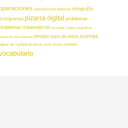
operaciones
ortografía
operaciones básicas
pizarra digital
pictogramas
problemas
problemas matemáticos
recortable
reglas ortográficas
sumas
restas
sopa de letras
resolución de problemas
verano
tablas de multiplicar
tercer ciclo
textos
vocabulario