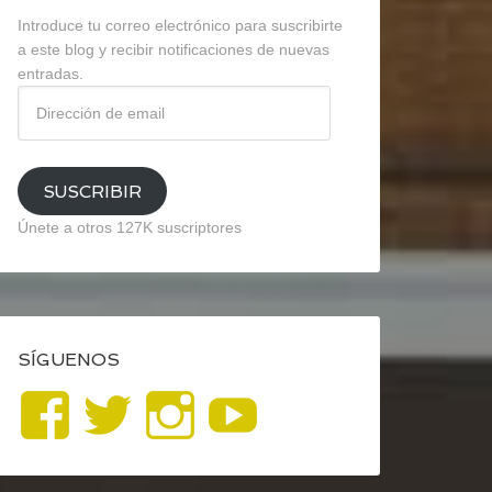
Introduce tu correo electrónico para suscribirte
a este blog y recibir notificaciones de nuevas
entradas.
Dirección
de
email
SUSCRIBIR
Únete a otros 127K suscriptores
SÍGUENOS
Ver
Ver
Ver
YouTube
perfil
perfil
perfil