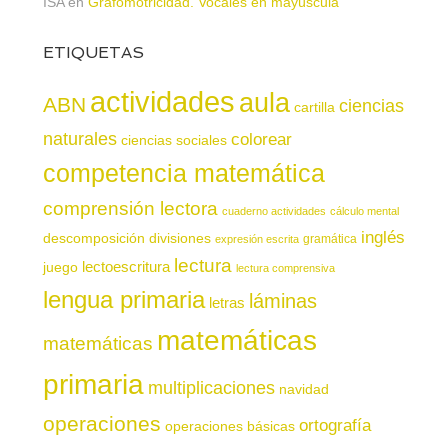
ISA
en
Grafomotricidad. Vocales en mayúscula
ETIQUETAS
actividades
aula
ABN
ciencias
cartilla
naturales
colorear
ciencias sociales
competencia matemática
comprensión lectora
cuaderno actividades
cálculo mental
inglés
descomposición
divisiones
gramática
expresión escrita
lectura
juego
lectoescritura
lectura comprensiva
lengua primaria
láminas
letras
matemáticas
matemáticas
primaria
multiplicaciones
navidad
operaciones
ortografía
operaciones básicas