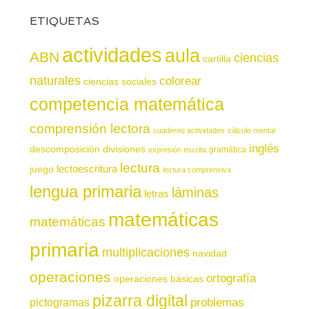
ETIQUETAS
actividades
aula
ABN
ciencias
cartilla
naturales
colorear
ciencias sociales
competencia matemática
comprensión lectora
cuaderno actividades
cálculo mental
inglés
descomposición
divisiones
gramática
expresión escrita
lectura
juego
lectoescritura
lectura comprensiva
lengua primaria
láminas
letras
matemáticas
matemáticas
primaria
multiplicaciones
navidad
operaciones
ortografía
operaciones básicas
pizarra digital
pictogramas
problemas