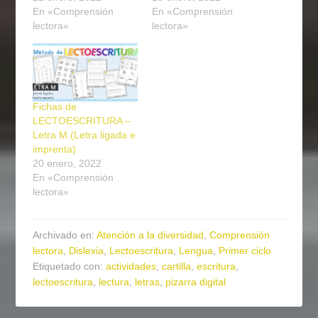
En «Comprensión
En «Comprensión
lectora»
lectora»
Fichas de
LECTOESCRITURA –
Letra M (Letra ligada e
imprenta)
20 enero, 2022
En «Comprensión
lectora»
Archivado en:
Atención a la diversidad
,
Comprensión
lectora
,
Dislexia
,
Lectoescritura
,
Lengua
,
Primer ciclo
Etiquetado con:
actividades
,
cartilla
,
escritura
,
lectoescritura
,
lectura
,
letras
,
pizarra digital