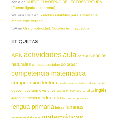
sonia
en
NUEVO CUADERNO DE LECTOESCRITURA
[Fuente ligada e imprenta]
Walkiria Cruz
en
Sudokus infantiles para entrenar la
mente este verano
ISA
en
Grafomotricidad. Vocales en mayúscula
ETIQUETAS
actividades
aula
ABN
ciencias
cartilla
naturales
colorear
ciencias sociales
competencia matemática
comprensión lectora
cuaderno actividades
cálculo mental
inglés
descomposición
divisiones
gramática
expresión escrita
lectura
juego
lectoescritura
lectura comprensiva
lengua primaria
láminas
letras
matemáticas
matemáticas