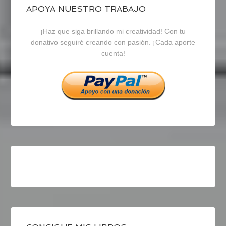
blogrecursosep
recursosep
recursosep
APOYA NUESTRO TRABAJO
¡Haz que siga brillando mi creatividad! Con tu
en
en
en
donativo seguiré creando con pasión. ¡Cada aporte
cuenta!
Facebook
Twitter
Instagram