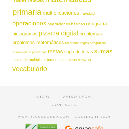
primaria
multiplicaciones
navidad
operaciones
ortografía
operaciones básicas
pizarra digital
pictogramas
problemas
problemas matemáticos
recortable
reglas ortográficas
sumas
restas
sopa de letras
resolución de problemas
verano
tablas de multiplicar
tercer ciclo
textos
vocabulario
INICIO
AVISO LEGAL
CONTACTO
WWW.RECURSOSEP.COM - COPYRIGHT 2026