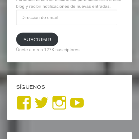
blog y recibir notificaciones de nuevas entradas.
Dirección
de
email
SUSCRIBIR
Únete a otros 127K suscriptores
SÍGUENOS
Ver
Ver
Ver
YouTub
perfil
perfil
perfil
de
de
de