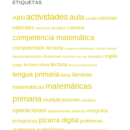
ETIQUETAS
actividades
aula
ABN
ciencias
cartilla
naturales
colorear
ciencias sociales
competencia matemática
comprensión lectora
cuaderno actividades
cálculo mental
inglés
descomposición
divisiones
gramática
expresión escrita
lectura
juego
lectoescritura
lectura comprensiva
lengua primaria
láminas
letras
matemáticas
matemáticas
primaria
multiplicaciones
navidad
operaciones
ortografía
operaciones básicas
pizarra digital
pictogramas
problemas
problemas matemáticos
recortable
reglas ortográficas