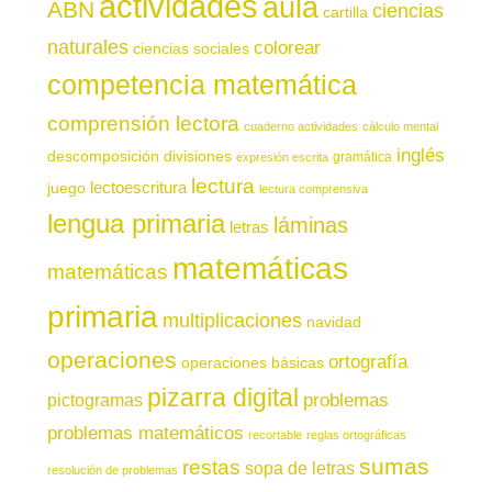
actividades
aula
ABN
ciencias
cartilla
naturales
colorear
ciencias sociales
competencia matemática
comprensión lectora
cuaderno actividades
cálculo mental
inglés
descomposición
divisiones
gramática
expresión escrita
lectura
juego
lectoescritura
lectura comprensiva
lengua primaria
láminas
letras
matemáticas
matemáticas
primaria
multiplicaciones
navidad
operaciones
ortografía
operaciones básicas
pizarra digital
pictogramas
problemas
problemas matemáticos
recortable
reglas ortográficas
sumas
restas
sopa de letras
resolución de problemas