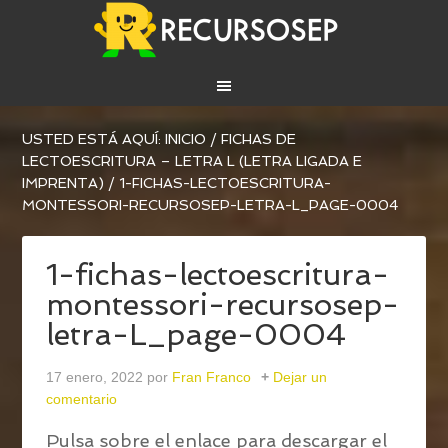
USTED ESTÁ AQUÍ:
INICIO
/
FICHAS DE
LECTOESCRITURA – LETRA L (LETRA LIGADA E
IMPRENTA)
/
1-FICHAS-LECTOESCRITURA-
MONTESSORI-RECURSOSEP-LETRA-L_PAGE-0004
1-fichas-lectoescritura-
montessori-recursosep-
letra-L_page-0004
17 enero, 2022
por
Fran Franco
Dejar un
comentario
Pulsa sobre el enlace para descargar el